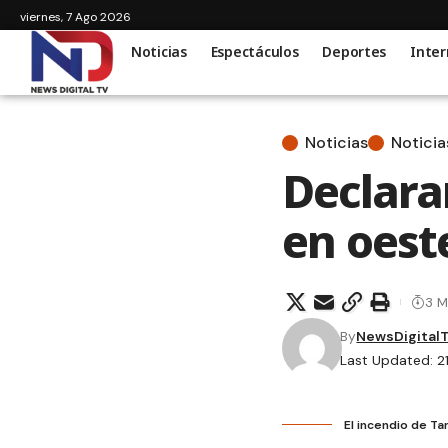
viernes, 7 Ago 2026
Noticias
Espectáculos
Deportes
Inter
Noticias
Noticia
Declara
en oest
3 M
By
NewsDigital
Last Updated: 2
El incendio de Ta