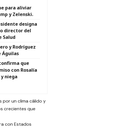
e para aliviar
mp y Zelenski.
esidente designa
o director del
e Salud
ero y Rodríguez
e Águilas
confirma que
iso con Rosalía
y niega
 por un clima cálido y
os crecientes que
tera con Estados