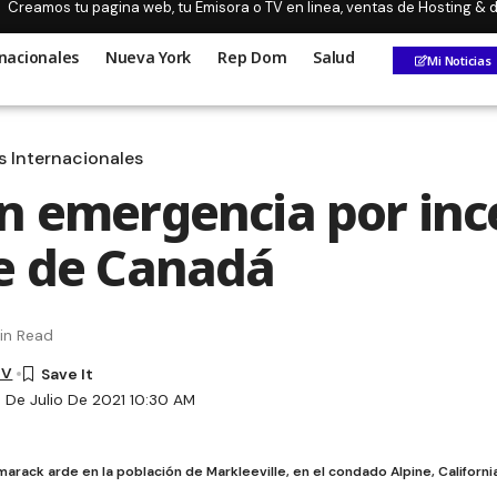
Creamos tu pagina web, tu Emisora o TV en linea, ventas de Hosting &
nacionales
Nueva York
Rep Dom
Salud
Mi Noticias
s Internacionales
n emergencia por inc
e de Canadá
in Read
TV
1 De Julio De 2021 10:30 AM
marack arde en la población de Markleeville, en el condado Alpine, Califo