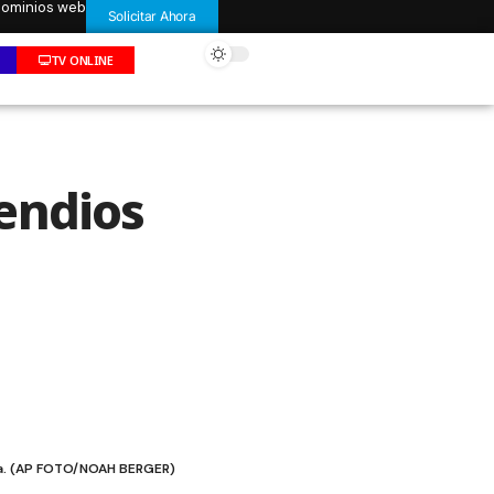
 dominios web
Solicitar Ahora
TV ONLINE
endios
rnia. (AP FOTO/NOAH BERGER)