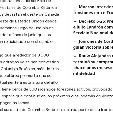
 operaciones del servicio de
Macron intervien
orestales de Columbia Británica.
tensiones entre Tru
os devastan el oeste de Canadá
oeste de Estados Unidos desde
Decreto 6-26: Pr
a Julio Landrón com
 semanas luego de una ola de
Servicio Nacional d
ador a fines de junio que los
Jonrones de Cord
n relacionado con el cambio
guían victoria sobr
jo que alrededor de 3,000
Rauw Alejandro 
terminó su comprom
cuadrados ya se han convertido
«hace unos meses» 
Columbia Británica, más de tres
infidelidad
que el área promedio que se
ualmente a esta altura del año.
a tiene cerca de 300 incendios forestales activos, provocados
 espera que continúe en los próximos días, además de vient
agar las llamas.
y el suroeste de Columbia Británica, incluida parte de su fron