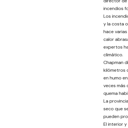
director de
incendios f
Los incendi
y la costa 
hace varias
calor abras
expertos ha
climático.
Chapman di
kilómetros 
en humo en 
veces más 
quema habit
La provinci
seco que se
pueden prop
El interior 