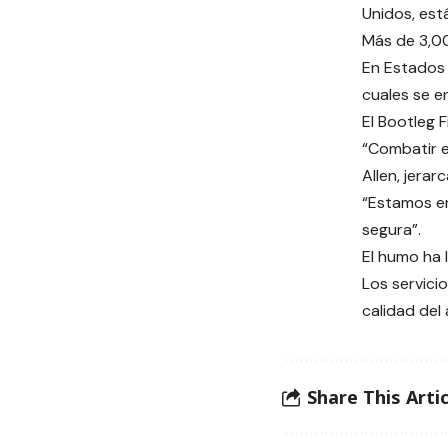
Unidos, est
Más de 3,00
En Estados 
cuales se e
El Bootleg 
“Combatir e
Allen, jera
“Estamos en
segura”.
El humo ha 
Los servici
calidad del 
Share This Artic