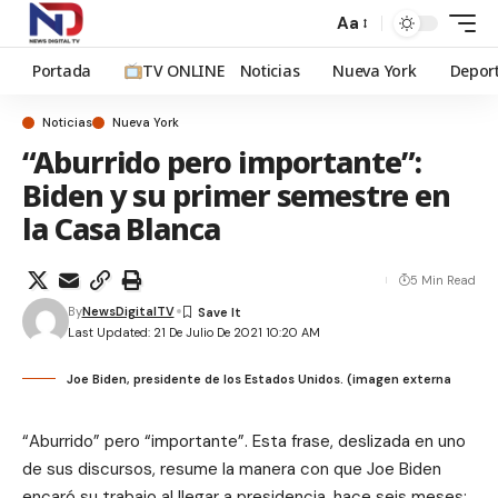
Aa
Portada
TV ONLINE
Noticias
Nueva York
Depor
Noticias
Nueva York
“Aburrido pero importante”:
Biden y su primer semestre en
la Casa Blanca
5 Min Read
By
NewsDigitalTV
Last Updated: 21 De Julio De 2021 10:20 AM
Joe Biden, presidente de los Estados Unidos. (imagen externa
“Aburrido” pero “importante”. Esta frase, deslizada en uno
de sus discursos, resume la manera con que Joe Biden
encaró su trabajo al llegar a presidencia, hace seis meses: