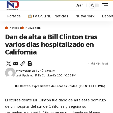
Aa
Portada
TV ONLINE
Noticias
Nueva York
Depor
Noticias
Nueva York
Dan de alta a Bill Clinton tras
varios días hospitalizado en
California
1 Min Read
By
NewsDigitalTV
Last Updated: 17 De Octubre De 2021 10:53 PM
Bill Clinton, expresidente de Estados Unidos. (FUENTE EXTERNA)
El expresidente Bill Clinton fue dado de alta este domingo
de un hospital del sur de California y seguirá su
tratamiento de antibióticos en su residencia en Nueva