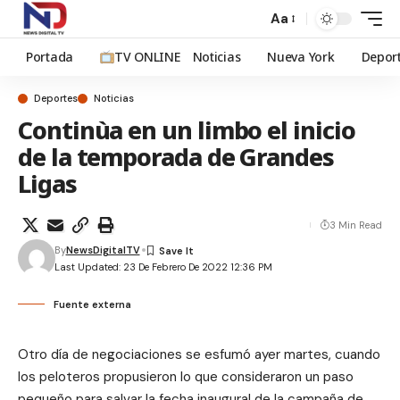
Aa
Portada
TV ONLINE
Noticias
Nueva York
Depor
Deportes
Noticias
Continùa en un limbo el inicio
de la temporada de Grandes
Ligas
3 Min Read
By
NewsDigitalTV
Last Updated: 23 De Febrero De 2022 12:36 PM
Fuente externa
Otro día de negociaciones se esfumó ayer martes, cuando
los peloteros propusieron lo que consideraron un paso
pequeño para salvar la fecha inaugural de la campaña de