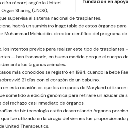
fundación en apoyo 
a cifra récord, según la United
 Organ Sharing (UNOS),
ue supervisa al sistema nacional de trasplantes.
nciona, habrá un suministro inagotable de estos órganos para
tor Muhammad Mohiuddin, director científico del programa de
.
, los intentos previos para realizar este tipo de trasplante
ntes — han fracasado, en buena medida porque el cuerpo de
idamente los órganos animales.
casos más conocidos se registró en 1984, cuando la bebé Fae
sobrevivió 21 días con el corazón de un babuino.
ia en esta ocasión es que los cirujanos de Maryland utilizaron
ue sometido a edición genómica para retirarle un azúcar de s
 del rechazo casi inmediato de órganos.
añías de biotecnología están desarrollando órganos porcino
que fue utilizado en la cirugía del viernes fue proporcionado 
 de United Therapeutics.