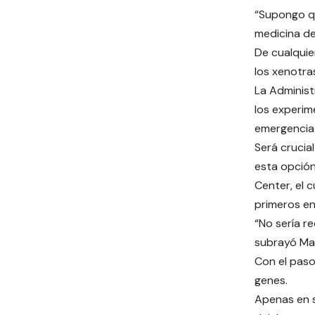
“Supongo qu
medicina de
De cualquie
los xenotra
La Administ
los experim
emergencia 
Será crucia
esta opción
Center, el 
primeros en
“No sería r
subrayó Ma
Con el paso
genes.
Apenas en s