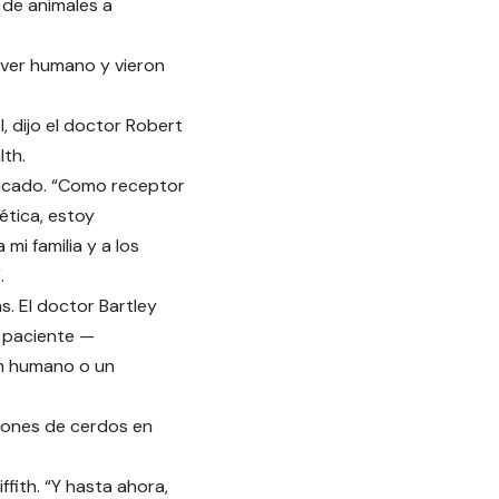
 de animales a
ver humano y vieron
l, dijo el doctor Robert
th.
nicado. “Como receptor
ética, estoy
i familia y a los
.
s. El doctor Bartley
l paciente —
zón humano o un
azones de cerdos en
fith. “Y hasta ahora,