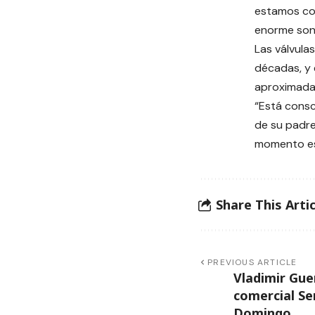
estamos con
enorme sonr
Las válvula
décadas, y 
aproximada
“Está consc
de su padre.
momento es
Share This Artic
PREVIOUS ARTICLE
Vladimir Gue
comercial Se
Domingo