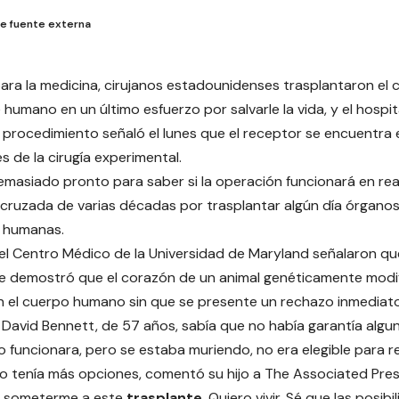
e fuente externa
para la medicina, cirujanos estadounidenses trasplantaron el
 humano en un último esfuerzo por salvarle la vida, y el hosp
el procedimiento señaló el lunes que el receptor se encuentra
s de la cirugía experimental.
demasiado pronto para saber si la operación funcionará en rea
 cruzada de varias décadas por trasplantar algún día órganos
s humanas.
l Centro Médico de la Universidad de Maryland señalaron qu
te demostró que el corazón de un animal genéticamente mod
n el cuerpo humano sin que se presente un rechazo inmediato
, David Bennett, de 57 años, sabía que no había garantía algu
 funcionara, pero se estaba muriendo, no era elegible para r
 tenía más opciones, comentó su hijo a The Associated Pres
 o someterme a este
trasplante
. Quiero vivir. Sé que las posib