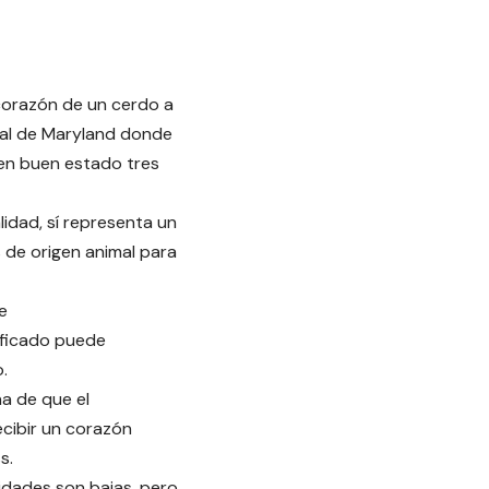
 corazón de un cerdo a
ital de Maryland donde
 en buen estado tres
lidad, sí representa un
 de origen animal para
e
ificado puede
.
na de que el
ecibir un corazón
s.
ilidades son bajas, pero