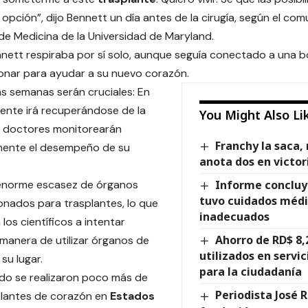
a opción”, dijo Bennett un día antes de la cirugía, según el co
 de Medicina de la Universidad de Maryland.
ennett respiraba por sí solo, aunque seguía conectado a una 
onar para ayudar a su nuevo corazón.
s semanas serán cruciales: En
ciente irá recuperándose de la
You Might Also Li
os doctores monitorearán
Franchy la saca,
ente el desempeño de su
anota dos en victor
 enorme escasez de órganos
Informe conclu
tuvo cuidados médi
nados para trasplantes, lo que
inadecuados
 los científicos a intentar
Ahorro de RD$ 8,
a manera de utilizar órganos de
utilizados en servic
su lugar.
para la ciudadanía
do se realizaron poco más de
Periodista José 
plantes de corazón en
Estados