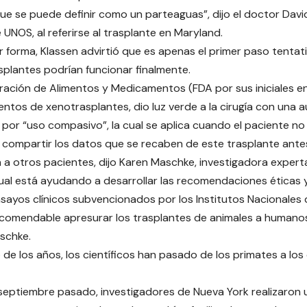
e se puede definir como un parteaguas”, dijo el doctor David
 UNOS, al referirse al trasplante en Maryland.
r forma, Klassen advirtió que es apenas el primer paso tentati
splantes podrían funcionar finalmente.
ración de Alimentos y Medicamentos (FDA por sus iniciales en 
entos de xenotrasplantes, dio luz verde a la cirugía con una 
por “uso compasivo”, la cual se aplica cuando el paciente no
l compartir los datos que se recaben de este trasplante ant
 a otros pacientes, dijo Karen Maschke, investigadora experta
cual está ayudando a desarrollar las recomendaciones éticas y
sayos clínicos subvencionados por los Institutos Nacionales d
ecomendable apresurar los trasplantes de animales a humanos 
schke.
 de los años, los científicos han pasado de los primates a los
eptiembre pasado, investigadores de Nueva York realizaron