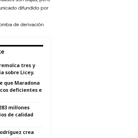
municado difundido por
bomba de derivación
ke
 remolca tres y
ia sobre Licey.
ye que Maradona
cos deficientes e
283 millones
ios de calidad
Rodríguez crea