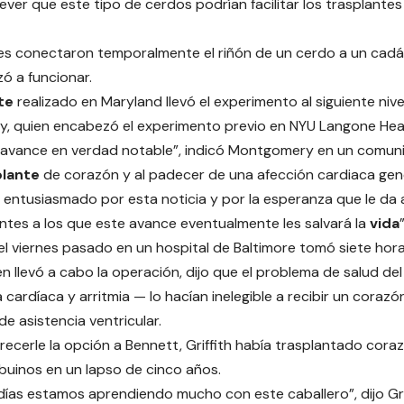
ever que este tipo de cerdos podrían facilitar los trasplantes
es conectaron temporalmente el riñón de un cerdo a un cadá
ó a funcionar.
te
realizado en Maryland llevó el experimento al siguiente nive
, quien encabezó el experimento previo en NYU Langone Heal
n avance en verdad notable”, indicó Montgomery en un comu
plante
de corazón y al padecer de una afección cardiaca gen
ntusiasmado por esta noticia y por la esperanza que le da a m
ntes a los que este avance eventualmente les salvará la
vida
”
del viernes pasado en un hospital de Baltimore tomó siete hora
ien llevó a cabo la operación, dijo que el problema de salud de
a cardíaca y arritmia — lo hacían inelegible a recibir un cora
de asistencia ventricular.
recerle la opción a Bennett, Griffith había trasplantado cor
uinos en un lapso de cinco años.
días estamos aprendiendo mucho con este caballero”, dijo Grif