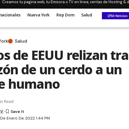
Creamos tu pagina web, tu Emisora o TV en linea, ventas de Hosting &
nacionales
Nueva York
Rep Dom
Salud
Mi Noticias
York
Salud
os de EEUU relizan tr
zón de un cerdo a un
te humano
in Read
TV
1 De Enero De 2022 1:44 PM