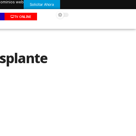
 dominios web
Solicitar Ahora
TV ONLINE
asplante