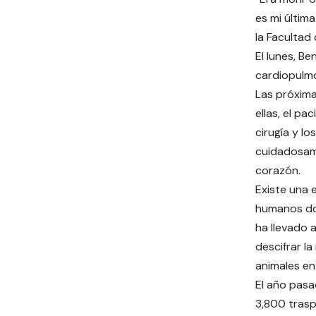
es mi últim
la Facultad
El lunes, B
cardiopulm
Las próxima
ellas, el pa
cirugía y l
cuidadosam
corazón.
Existe una
humanos do
ha llevado a
descifrar l
animales en 
El año pasa
3,800 tras