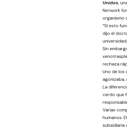
Unidos
, un
Network for
organismo q
“Si esto fu
dijo el doc
universidad
Sin embargo
xenotraspla
rechaza ráp
Uno de los 
agonizaba, 
La diferenc
cerdo que f
responsable
Varias comp
humanos. El 
subsidiaria