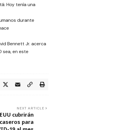
tá: Hoy tenía una
 humanos durante
 hace
vid Bennett Jr. acerca
 O sea, en este
NEXT ARTICLE
EUU cubrirán
 caseros para
ID-19 al mes