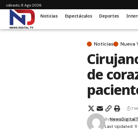
sábado, 8 Ago 2026
Noticias
Espectáculos
Deportes
Inter
Noticias
Nueva 
Cirujan
de cora
pacien
7 M
By
NewsDigital
Last Updated: 1