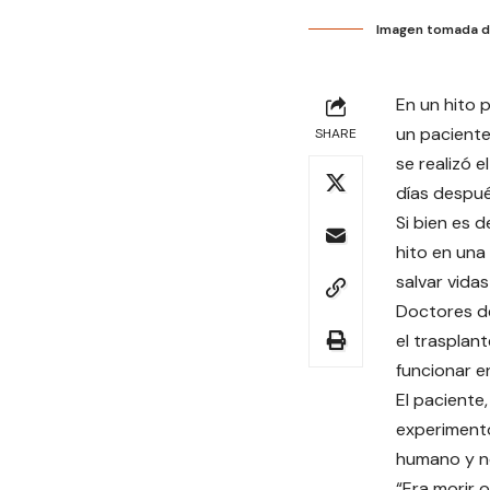
Imagen tomada d
En un hito 
un paciente
SHARE
se realizó 
días despué
Si bien es 
hito en una
salvar vida
Doctores de
el trasplan
funcionar e
El paciente
experimento
humano y no
“Era morir