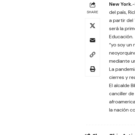
New York.
-
del país, R
SHARE
a partir de
será la pri
Educación.
“yo soy un 
neoyorquino
mediante un
La pandemia
cierres y r
El alcalde 
canciller d
afroamerica
la nación c