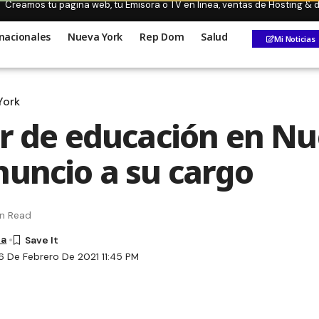
Creamos tu pagina web, tu Emisora o TV en linea, ventas de Hosting &
nacionales
Nueva York
Rep Dom
Salud
Mi Noticias
York
er de educación en N
nuncio a su cargo
in Read
ca
6 De Febrero De 2021 11:45 PM