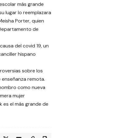
o escolar más grande
 su lugar lo reemplazara
Meisha Porter, quien
l Departamento de
causa del covid 19, un
anciller hispano
roversias sobre los
de enseñanza remota.
ato nombro como nueva
imera mujer
rk es el más grande de