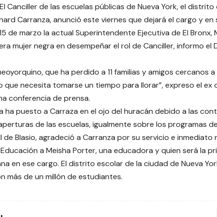
El Canciller de las escuelas públicas de Nueva York, el distrit
ichard Carranza, anunció este viernes que dejará el cargo y en
l 15 de marzo la actual Superintendente Ejecutiva de El Bronx, 
mera mujer negra en desempeñar el rol de Canciller, informo e
neoyorquino, que ha perdido a 11 familias y amigos cercanos a 
 que necesita tomarse un tiempo para llorar”, expreso el ex c
a conferencia de prensa.
 ha puesto a Carraza en el ojo del huracán debido a las cont
eaperturas de las escuelas, igualmente sobre los programas 
Bill de Blasio, agradeció a Carranza por su servicio e inmedi
e Educación a Meisha Porter, una educadora y quien será la pr
na en ese cargo. El distrito escolar de la ciudad de Nueva Yo
on más de un millón de estudiantes.