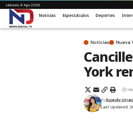
sábado, 8 Ago 2026
Noticias
Espectáculos
Deportes
Inter
Noticias
Nueva 
Cancill
York re
1 M
By
Sujeidy Urra
Last Updated: 2