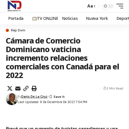
Aa
Portada
TV ONLINE
Noticias
Nueva York
Depor
Rep Dom
Cámara de Comercio
Dominicano vaticina
incremento relaciones
comerciales con Canadá para el
2022
3 Min Read
By
Dario De La Cruz
Last Updated: 9 De Diciembre De 2021 7:54 PM
Prevé que un aumento de turistas canadienses y una