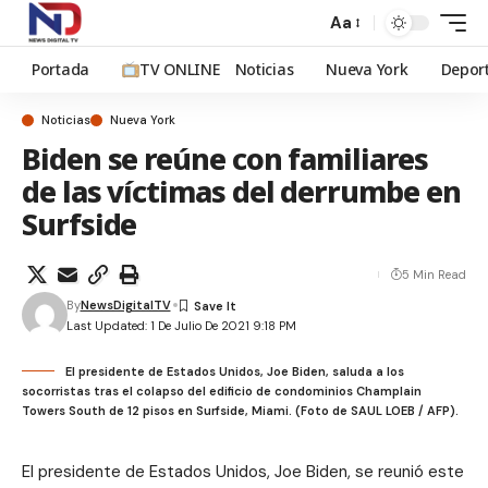
Aa
Portada
TV ONLINE
Noticias
Nueva York
Depor
Noticias
Nueva York
Biden se reúne con familiares
de las víctimas del derrumbe en
Surfside
5 Min Read
By
NewsDigitalTV
Last Updated: 1 De Julio De 2021 9:18 PM
El presidente de Estados Unidos, Joe Biden, saluda a los
socorristas tras el colapso del edificio de condominios Champlain
Towers South de 12 pisos en Surfside, Miami. (Foto de SAUL LOEB / AFP).
El presidente de Estados Unidos, Joe Biden, se reunió este