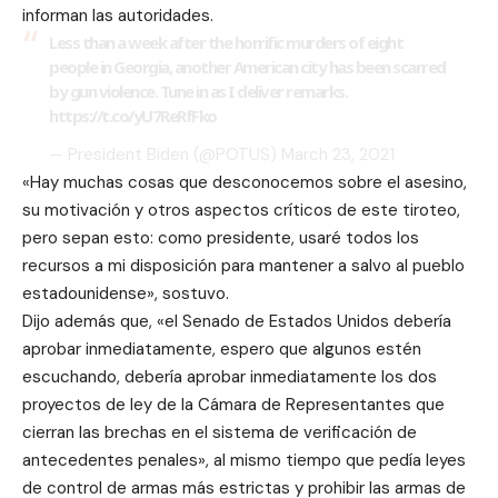
informan las autoridades.
Less than a week after the horrific murders of eight
people in Georgia, another American city has been scarred
by gun violence. Tune in as I deliver remarks.
https://t.co/yU7ReRfFko
— President Biden (@POTUS)
March 23, 2021
«Hay muchas cosas que desconocemos sobre el asesino,
su motivación y otros aspectos críticos de este tiroteo,
pero sepan esto: como presidente, usaré todos los
recursos a mi disposición para mantener a salvo al pueblo
estadounidense», sostuvo.
Dijo además que, «el Senado de Estados Unidos debería
aprobar inmediatamente, espero que algunos estén
escuchando, debería aprobar inmediatamente los dos
proyectos de ley de la Cámara de Representantes que
cierran las brechas en el sistema de verificación de
antecedentes penales», al mismo tiempo que pedía leyes
de control de armas más estrictas y prohibir las armas de