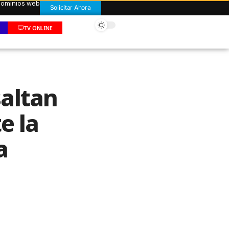
 dominios web
Solicitar Ahora
TV ONLINE
altan
e la
a