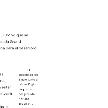
 El Bronx, que se
avenida Grand
na para el desarrollo
El
as
alcalde Bill de
Blasio, junto al
ana.
cónsul Eligio
 estar
Jáquez, el
enviará
congresista
Adriano
Espaillat, y
s, el