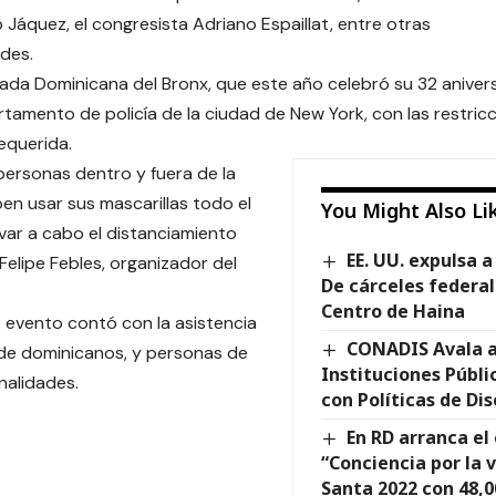
o Jáquez, el congresista Adriano Espaillat, entre otras
des.
ada Dominicana del Bronx, que este año celebró su 32 aniver
rtamento de policía de la ciudad de New York, con las restric
equerida.
personas dentro y fuera de la
en usar sus mascarillas todo el
You Might Also Li
evar a cabo el distanciamiento
EE. UU. expulsa 
o Felipe Febles, organizador del
De cárceles federal
Centro de Haina
evento contó con la asistencia
CONADIS Avala a
de dominicanos, y personas de
Instituciones Públi
nalidades.
con Políticas de Di
En RD arranca el
“Conciencia por la
Santa 2022 con 48,0