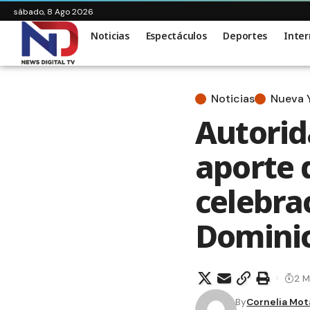
sábado, 8 Ago 2026
Noticias
Espectáculos
Deportes
Inter
Noticias
Nueva 
Autorid
aporte 
celebra
Dominic
2 M
By
Cornelia Mot