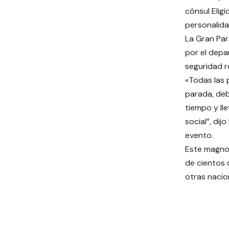
cónsul Eligi
personalida
La Gran Par
por el depa
seguridad r
«Todas las 
parada, deb
tiempo y ll
social”, dij
evento.
Este magno 
de cientos 
otras nacio