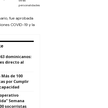
otras
personalidades
sario, fue aprobada
ciones COVID-19 y la
ke
a 63 dominicanos:
es directo al
 Más de 100
cas por Cumplir
scapacidad
 operativo
 vida” Semana
00 socorristas