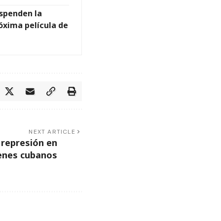
uspenden la
óxima película de
NEXT ARTICLE
a represión en
venes cubanos