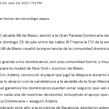
5 De Julio De 2021 7:52 PM
l Twitter del cónsul Eligio Jáquez
l alcalde Bill de Blasio, asistió a la Gran Parada Dominicana de
e domingo 25 de julio entre las calles 167 hasta la 172 de la 
Allí de Blasio resaltó la importancia de la comunidad dominica
 gracias a los dominicanos, son una comunidad fuerte, y muy
para la ciudad de New York», sostuvo de Blasio.
 Eric Adams, reconoció el papel que jugó la diáspora durante l
ue lo alzaron con la candidatura a la alcaldía de la Gran Manz
ue ganemos los dominicanos pueden estar seguros que van a
n cada una de nuestras decisiones, incluyendo el apoyo que 
ica Dominicana «, aseguró Adams.
 dedicado este año a la provincia de Barahona, asistieron ademá