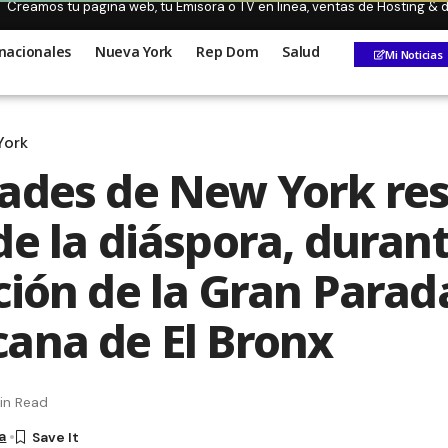
Creamos tu pagina web, tu Emisora o TV en linea, ventas de Hosting &
nacionales
Nueva York
Rep Dom
Salud
Mi Noticias
York
ades de New York res
de la diáspora, durant
ción de la Gran Parad
ana de El Bronx
in Read
a