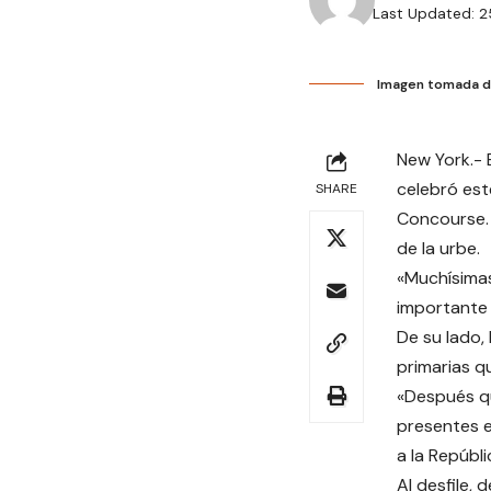
Last Updated: 2
Imagen tomada de
New York.- E
celebró est
SHARE
Concourse. 
de la urbe.
«Muchísimas
importante 
De su lado,
primarias q
«Después q
presentes e
a la Repúbl
Al desfile,