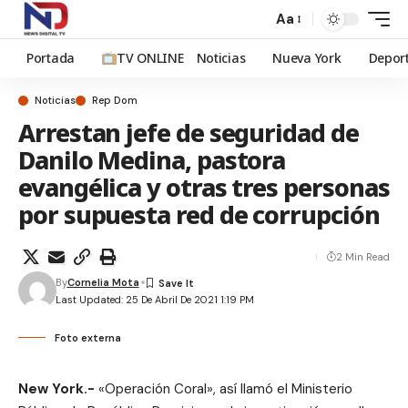
Aa
Portada
TV ONLINE
Noticias
Nueva York
Depor
Noticias
Rep Dom
Arrestan jefe de seguridad de
Danilo Medina, pastora
evangélica y otras tres personas
por supuesta red de corrupción
2 Min Read
By
Cornelia Mota
Last Updated: 25 De Abril De 2021 1:19 PM
Foto externa
New York.-
«Operación Coral», así llamó el Ministerio