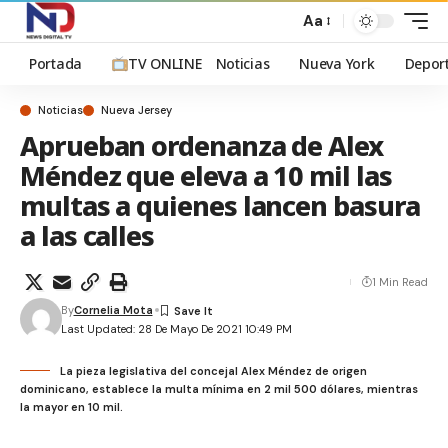
Aa
Portada
TV ONLINE
Noticias
Nueva York
Depor
Noticias
Nueva Jersey
Aprueban ordenanza de Alex
Méndez que eleva a 10 mil las
multas a quienes lancen basura
a las calles
1 Min Read
By
Cornelia Mota
Last Updated: 28 De Mayo De 2021 10:49 PM
La pieza legislativa del concejal Alex Méndez de origen
dominicano, establece la multa mínima en 2 mil 500 dólares, mientras
la mayor en 10 mil.