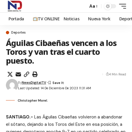
Aa
Portada
TV ONLINE
Noticias
Nueva York
Depor
Deportes
Águilas Cibaeñas vencen a los
Toros y van tras el cuarto
puesto.
4 Min Read
By
NewsDigitalTV
Last Updated: 14 De Diciembre De 2023 11:31 AM
Christopher Morel.
SANTIAGO.-
Las Águilas Cibaeñas volvieron a abandonar
el sótano, dejando a los Toros del Este en esa posición, a
quienes derrotaron anoche 9-7 en un partido celebrado en