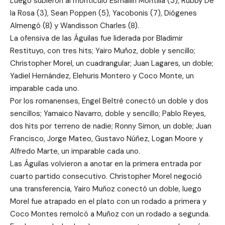
Luego subieron al montículo Esmailin Montilla (3), Rubby De
la Rosa (3), Sean Poppen (5), Yacobonis (7), Diógenes
Almengó (8) y Wandisson Charles (8).
La ofensiva de las Águilas fue liderada por Bladimir
Restituyo, con tres hits; Yairo Muñoz, doble y sencillo;
Christopher Morel, un cuadrangular; Juan Lagares, un doble;
Yadiel Hernández, Elehuris Montero y Coco Monte, un
imparable cada uno.
Por los romanenses, Engel Beltré conectó un doble y dos
sencillos; Yamaico Navarro, doble y sencillo; Pablo Reyes,
dos hits por terreno de nadie; Ronny Simon, un doble; Juan
Francisco, Jorge Mateo, Gustavo Núñez, Logan Moore y
Alfredo Marte, un imparable cada uno.
Las Águilas volvieron a anotar en la primera entrada por
cuarto partido consecutivo. Christopher Morel negoció
una transferencia, Yairo Muñoz conectó un doble, luego
Morel fue atrapado en el plato con un rodado a primera y
Coco Montes remolcó a Muñoz con un rodado a segunda.