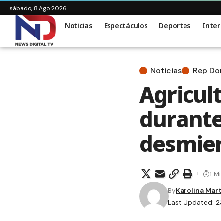
sábado, 8 Ago 2026
Noticias
Espectáculos
Deportes
Inter
Noticias
Rep D
Agricul
durante
desmien
1 M
By
Karolina Mar
Last Updated: 