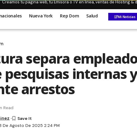
Creamos tu pagina web, tu Emisora o TV en linea, ventas de Hosting &
nacionales
Nueva York
Rep Dom
Salud
Mi Noticias
om
tura separa emplead
 pesquisas internas 
te arrestos
in Read
tinez
23 De Agosto De 2025 2:24 PM