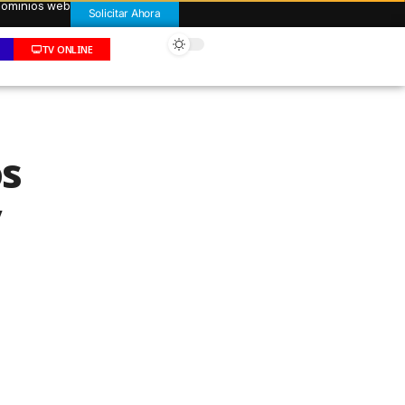
 dominios web
Solicitar Ahora
TV ONLINE
os
y