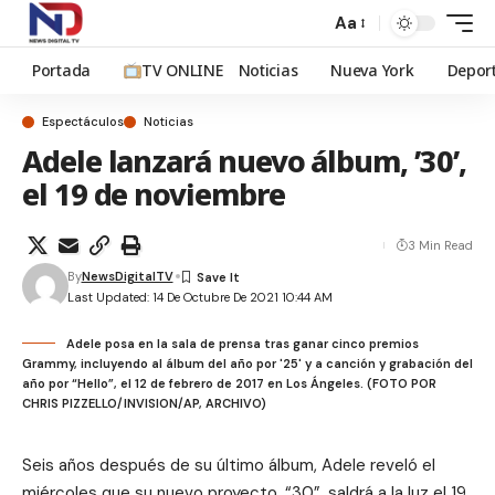
Aa
Portada
TV ONLINE
Noticias
Nueva York
Depor
Espectáculos
Noticias
Adele lanzará nuevo álbum, ’30’,
el 19 de noviembre
3 Min Read
By
NewsDigitalTV
Last Updated: 14 De Octubre De 2021 10:44 AM
Adele posa en la sala de prensa tras ganar cinco premios
Grammy, incluyendo al álbum del año por '25' y a canción y grabación del
año por “Hello”, el 12 de febrero de 2017 en Los Ángeles. (FOTO POR
CHRIS PIZZELLO/INVISION/AP, ARCHIVO)
Seis años después de su último álbum, Adele reveló el
miércoles que su nuevo proyecto, “30”, saldrá a la luz el 19