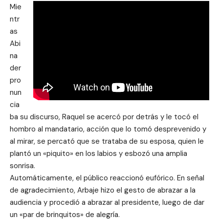
Mie
ntr
as
Abi
na
der
pro
nun
cia
ba su discurso, Raquel se acercó por detrás y le tocó el
hombro al mandatario, acción que lo tomó desprevenido y
al mirar, se percató que se trataba de su esposa, quien le
plantó un «piquito» en los labios y esbozó una amplia
sonrisa.
Automáticamente, el público reaccionó eufórico. En señal
de agradecimiento, Arbaje hizo el gesto de abrazar a la
audiencia y procedió a abrazar al presidente, luego de dar
un «par de brinquitos» de alegría.