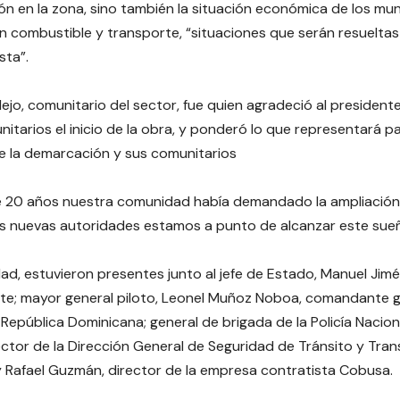
n en la zona, sino también la situación económica de los mun
n combustible y transporte, “situaciones que serán resueltas
sta”.
lejo, comunitario del sector, fue quien agradeció al preside
nitarios el inicio de la obra, y ponderó lo que representará p
e la demarcación y sus comunitarios
e 20 años nuestra comunidad había demandado la ampliación 
as nuevas autoridades estamos a punto de alcanzar este sueño
idad, estuvieron presentes junto al jefe de Estado, Manuel Jim
e; mayor general piloto, Leonel Muñoz Noboa, comandante ge
 República Dominicana; general de brigada de la Policía Naci
rector de la Dirección General de Seguridad de Tránsito y Tra
y Rafael Guzmán, director de la empresa contratista Cobusa.