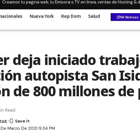
Creamos tu pagina web, tu Emisora o TV en linea, ventas de Hosting &
nacionales
Nueva York
Rep Dom
Salud
Mi Noticias
r deja iniciado traba
ión autopista San Isi
ón de 800 millones de
in Read
Cruz
 De Marzo De 2021 9:34 PM