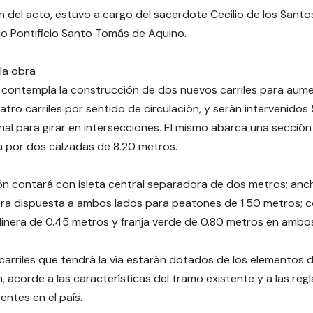
n del acto, estuvo a cargo del sacerdote Cecilio de los Santo
io Pontificio Santo Tomás de Aquino.
 la obra
 contempla la construcción de dos nuevos carriles para aume
atro carriles por sentido de circulación, y serán intervenidos 
ional para girar en intersecciones. El mismo abarca una secció
 por dos calzadas de 8.20 metros.
ón contará con isleta central separadora de dos metros; anch
ra dispuesta a ambos lados para peatones de 1.50 metros; 
dinera de 0.45 metros y franja verde de 0.80 metros en ambo
carriles que tendrá la vía estarán dotados de los elementos d
n, acorde a las características del tramo existente y a las re
gentes en el país.