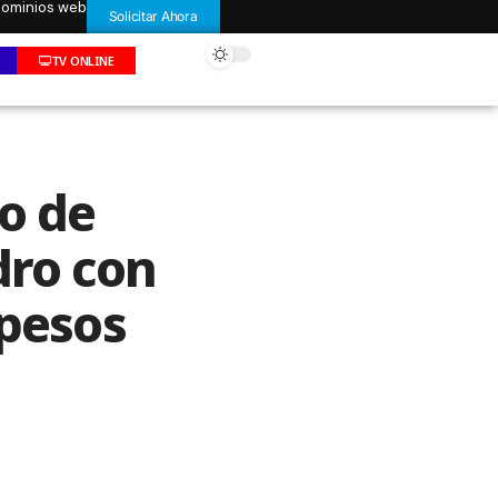
 dominios web
Solicitar Ahora
TV ONLINE
jo de
dro con
 pesos