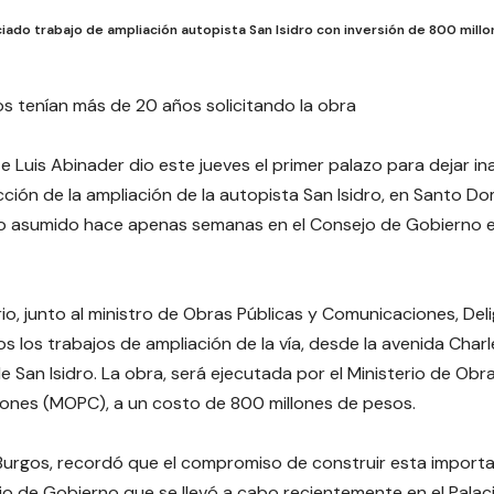
ciado trabajo de ampliación autopista San Isidro con inversión de 800 mil
s tenían más de 20 años solicitando la obra
te Luis Abinader dio este jueves el primer palazo para dejar i
ción de la ampliación de la autopista San Isidro, en Santo Do
 asumido hace apenas semanas en el Consejo de Gobierno 
io, junto al ministro de Obras Públicas y Comunicaciones, De
os los trabajos de ampliación de la vía, desde la avenida Charl
e San Isidro. La obra, será ejecutada por el Ministerio de Obr
ones (MOPC), a un costo de 800 millones de pesos.
urgos, recordó que el compromiso de construir esta import
jo de Gobierno que se llevó a cabo recientemente en el Palaci