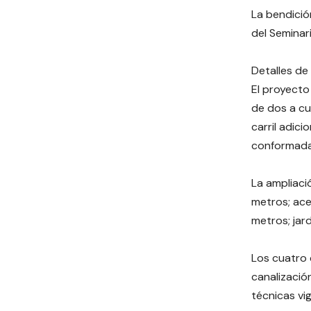
La bendició
del Seminar
Detalles de
El proyecto
de dos a cu
carril adic
conformada
La ampliaci
metros; ace
metros; jar
Los cuatro 
canalizació
técnicas vi