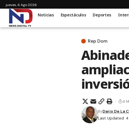
jueves, 6 Ago 2026
Noticias
Espectáculos
Deportes
Inter
Rep Dom
Abinade
ampliac
inversi
4 M
By
Dario De La 
Last Updated: 4