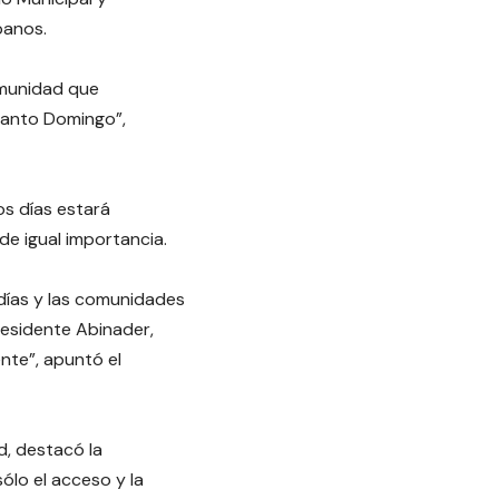
banos.
omunidad que
Santo Domingo”,
os días estará
de igual importancia.
ldías y las comunidades
residente Abinader,
nte”, apuntó el
d, destacó la
sólo el acceso y la