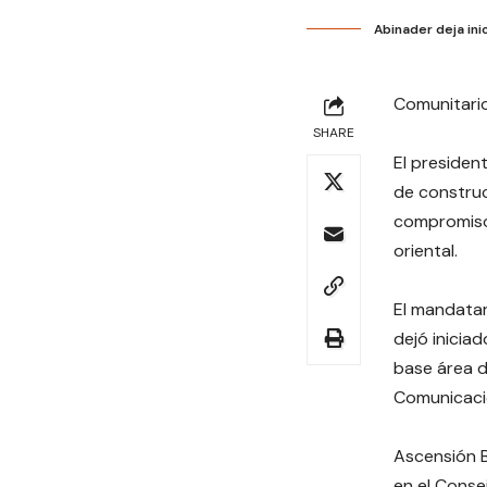
Abinader deja ini
Comunitario
SHARE
El presiden
de construc
compromiso
oriental.
El mandatar
dejó iniciad
base área d
Comunicaci
Ascensión B
en el Conse