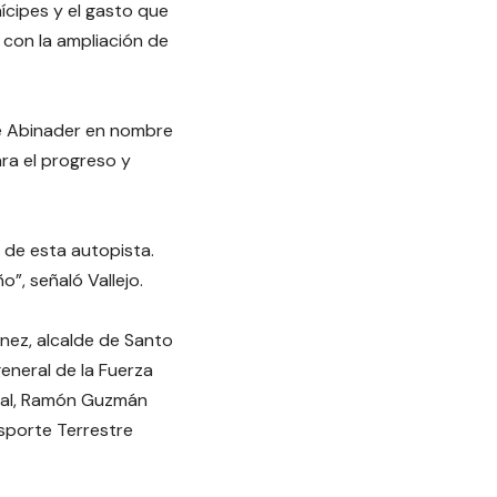
ícipes y el gasto que
 con la ampliación de
nte Abinader en nombre
ara el progreso y
de esta autopista.
”, señaló Vallejo.
énez, alcalde de Santo
neral de la Fuerza
onal, Ramón Guzmán
nsporte Terrestre