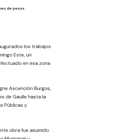
lones de pesos
naugurados los trabajos
mingo Este, un
efectuado en esa zona
ligne Ascención Burgos,
es de Gaulle hasta la
as Públicas y
ante obra fue asumido
o Municipal y