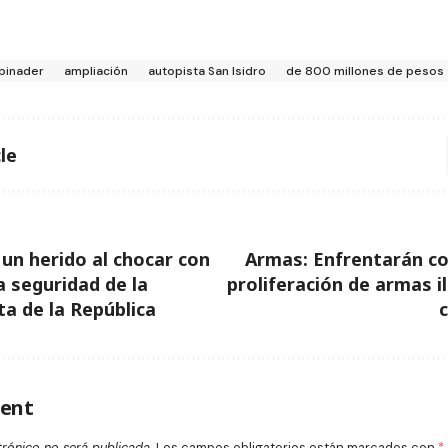
binader
ampliación
autopista San Isidro
de 800 millones de pesos
le
un herido al chocar con
Armas: Enfrentarán con
a seguridad de la
proliferación de armas i
ta de la República
c
ent
trónico no será publicada.
Los campos obligatorios están marcados con
*