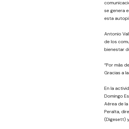
comunicació
se genera e
esta autopi
Antonio Val
de los comu
bienestar d
“Por más d
Gracias a l
En la activ
Domingo Est
Aérea de la
Peralta, di
(Digesett) 