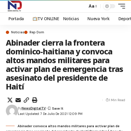
Aa
Portada
TV ONLINE
Noticias
Nueva York
Depor
Noticias
Rep Dom
Abinader cierra la frontera
dominico-haitiana y convoca
altos mandos militares para
activar plan de emergencia tras
asesinato del presidente de
Haití
1 Min Read
By
NewsDigitalTV
Last Updated: 7 De Julio De 2021 12:09 PM
Abinader convoca altos mandos militares para activar plan de