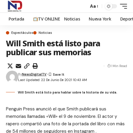
Aa
Portada
TV ONLINE
Noticias
Nueva York
Depor
Espectáculos
Noticias
Will Smith está listo para
publicar sus memorias
1 Min Read
By
NewsDigitalTV
Last Updated: 22 De Junio De 2021 10:43 AM
Will Smith está listo para hablar sobre la historia de su vida.
Penguin Press anunció el que Smith publicará sus
memorias llamadas «Will» el 9 de noviembre. El actor y
rapero compartió una foto de la portada del libro con más
de 54 millones de seguidores en
Instagram
.