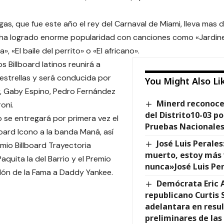
rgas, que fue este año el rey del Carnaval de Miami, lleva ma
 ha logrado enorme popularidad con canciones como «Jardiner
a», «El baile del perrito» o «El africano».
os Billboard latinos reunirá a
strellas y será conducida por
You Might Also Li
y, Gaby Espino, Pedro Fernández
Minerd reconoce
oni.
del Distrito10-03 
o se entregará por primera vez el
Pruebas Nacionale
board Icono a la banda Maná, así
José Luis Perale
mio Billboard Trayectoria
muerto, estoy más 
Paquita la del Barrio y el Premio
nunca»José Luis Per
alón de la Fama a Daddy Yankee.
Demócrata Eric 
republicano Curtis 
adelantara en resu
preliminares de las