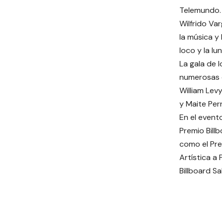
Telemundo.
Wilfrido Va
la música y
loco y la lun
La gala de l
numerosas e
William Lev
y Maite Perr
En el event
Premio Bill
como el Pre
Artística a 
Billboard S