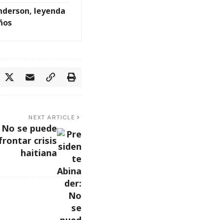
nderson, leyenda
años
NEXT ARTICLE
: No se puede
rontar crisis
haitiana