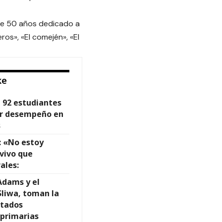
s de 50 años dedicado a
os», «El comején», «El
ke
 92 estudiantes
por desempeño en
s
s: «No estoy
vivo que
ales:
Adams y el
Sliwa, toman la
ltados
 primarias