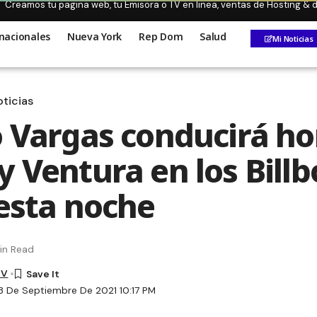
Creamos tu pagina web, tu Emisora o TV en linea, ventas de Hosting &
nacionales
Nueva York
Rep Dom
Salud
Mi Noticias
ticias
o Vargas conducirá h
y Ventura en los Bill
 esta noche
in Read
TV
3 De Septiembre De 2021 10:17 PM