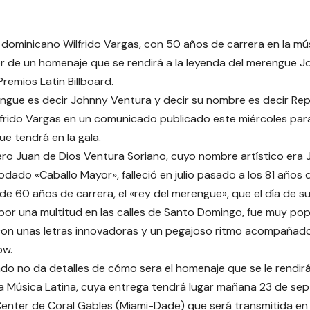
 dominicano Wilfrido Vargas, con 50 años de carrera en la mús
 de un homenaje que se rendirá a la leyenda del merengue J
Premios Latin Billboard.
ngue es decir Johnny Ventura y decir su nombre es decir Rep
frido Vargas en un comunicado publicado este miércoles para
e tendrá en la gala.
ro Juan de Dios Ventura Soriano, cuyo nombre artístico era 
dado «Caballo Mayor», falleció en julio pasado a los 81 años 
de 60 años de carrera, el «rey del merengue», que el día de su
or una multitud en las calles de Santo Domingo, fue muy pop
con unas letras innovadoras y un pegajoso ritmo acompañado
w.
do no da detalles de cómo sera el homenaje que se le rendirá
 la Música Latina, cuya entrega tendrá lugar mañana 23 de se
enter de Coral Gables (Miami-Dade) que será transmitida en