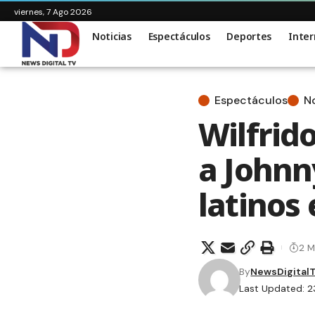
viernes, 7 Ago 2026
Noticias
Espectáculos
Deportes
Inter
Espectáculos
No
Wilfrid
a Johnn
latinos
2 M
By
NewsDigital
Last Updated: 2