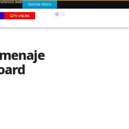
 dominios web
Solicitar Ahora
TV ONLINE
omenaje
board