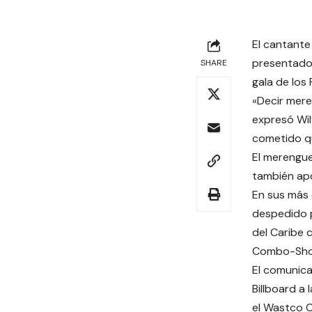
El cantante
presentador
SHARE
gala de los 
«Decir mere
expresó Wil
cometido qu
El merengue
también apo
En sus más 
despedido p
del Caribe 
Combo-Sho
El comunica
Billboard a
el Wastco C