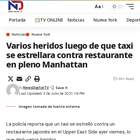
Aa
Portada
TV ONLINE
Noticias
Nueva York
Depor
Noticias
Nueva York
Varios heridos luego de que taxi
se estrellara contra restaurante
en pleno Manhattan
1 Min Read
By
NewsDigitalTV
Last Updated: 3 De Julio De 2021 1:14 PM
imagen tomada de fuente externa
La policía reporta que un taxi se estrelló contra un
restaurante japonés en el Upper East Side ayer viernes, lo
que dejó varios heridos.