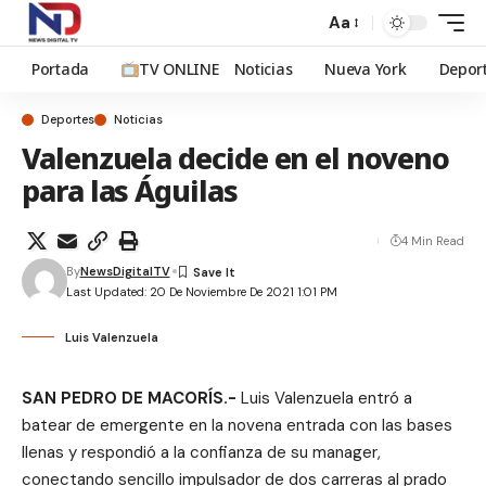
Aa
Portada
TV ONLINE
Noticias
Nueva York
Depor
Deportes
Noticias
Valenzuela decide en el noveno
para las Águilas
4 Min Read
By
NewsDigitalTV
Last Updated: 20 De Noviembre De 2021 1:01 PM
Luis Valenzuela
SAN PEDRO DE MACORÍS.-
Luis Valenzuela entró a
batear de emergente en la novena entrada con las bases
llenas y respondió a la confianza de su manager,
conectando sencillo impulsador de dos carreras al prado