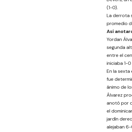
(1-0).
La derrota s
promedio de
Así anota
Yordan Álva
segunda alt
entre el cen
iniciaba 1-0
En la sexta 
fue determi
ánimo de lo
Álvarez pro
anotó por do
el dominican
jardín dere
alejaban 6-