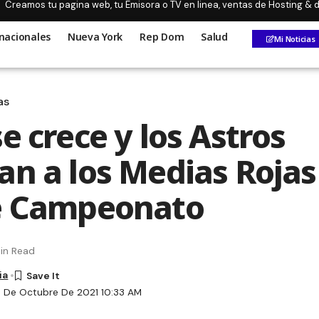
Creamos tu pagina web, tu Emisora o TV en linea, ventas de Hosting &
nacionales
Nueva York
Rep Dom
Salud
Mi Noticias
as
e crece y los Astros
an a los Medias Rojas
de Campeonato
in Read
ia
1 De Octubre De 2021 10:33 AM