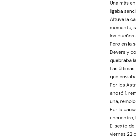
Una más en 
ligaba senci
Altuve la c
momento, s
los dueños 
Pero en la 
Devers y co
quebraba la
Las últimas 
que enviaba
Por los Astr
anotó 1, re
una, remolc
Por la caus
encuentro, 
El sexto de
viernes 22 d