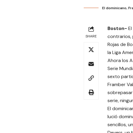
El dominicano, Fr
Boston-
El
contrarios,
SHARE
Rojas de Bo
la Liga Ame
Ahora los As
Serie Mundi
sexto parti
Framber Val
sobrepasar 
serie, ning
El dominica
lució domin
sencillos, 
Devers, un 