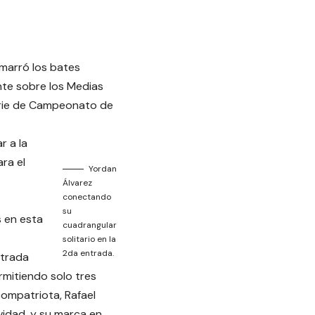
marró los bates
nte sobre los Medias
Serie de Campeonato de
r a la
ra el
Yordan
Álvarez
conectando
su
s en esta
cuadrangular
solitario en la
2da entrada.
ntrada
rmitiendo solo tres
compatriota, Rafael
ividad, y su marca en