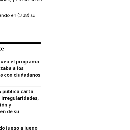
ejando en (3.38) su
ke
oquea el programa
izaba a los
s con ciudadanos
A publica carta
 irregularidades,
ión y
en de su
do juego a juego