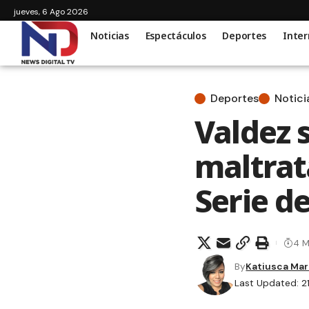
jueves, 6 Ago 2026
Noticias
Espectáculos
Deportes
Inter
Deportes
Notici
Valdez s
maltrat
Serie 
4 M
By
Katiusca Mar
Last Updated: 2