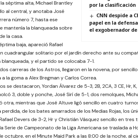
la séptima alta, Michael Brantley
por la clasificación
llo al central, y anotaba José
CNN despide a C
arrera número 7, hasta ese
papel en la defens
e mantenía la blanqueada sobre
el exgobernador de
de la casa.
séptima baja, apareció Rafael
n cuadrangular solitario por el jardín derecho ante su compa
 blanqueada, y el partido se colocaba 7-1.
dos carreras de los Astros, llegaron en la novena, por sencillo
 a la goma a Alex Bregman y Carlos Correa.
os se destacaron, Yordan Álvarez de 5-3, 2B, 2CA, 3 CE, Hr, K, 
molcó 3, doble y ponche, José Sirí de 5-1, dos remolques, Mich
ó otra, mientras que José Altuve ligó sencillo en cuatro turno
a perdida, de los bates amarrados de los Medias Rojas, los úni
Rafael Devers de 3-2, Hr y Christián Vásquez sencillo en tres 
 la Serie de Campeonato de la Liga Americana se traslada a 
e octubre, en el Minute Maid Park a las 8:00 de la noche, al c