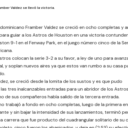
amber Valdez se llevó la victoria.
 dominicano Framber Valdez se creció en ocho completas y a
 para guiar a los Astros de Houston en una victoria contunde
ston 9-1 en el Fenway Park, en el juego número cinco de la 
ricana.
tros colocan la serie 3-2 a su favor, a ley de uno para avanza
al, y soplan nuevos aires ya que estos van rumbo a su casa pa
do.
dez, se creció desde la lomita de los sustos y es que pudo
las tres inalcanzables entradas para un abridor de los Astro
uno de sus compañeros había salido de la tercera entrada.
no trabajó a fondo en ocho completas, luego de la primera e
ante y sin bajar la intensidad de sus lanzamientos, terminó pe
una carrera que fue producto del cuadrangular solitario de su 
boleto, cinco fueron los abanicados, y deja en (2.53) su efect