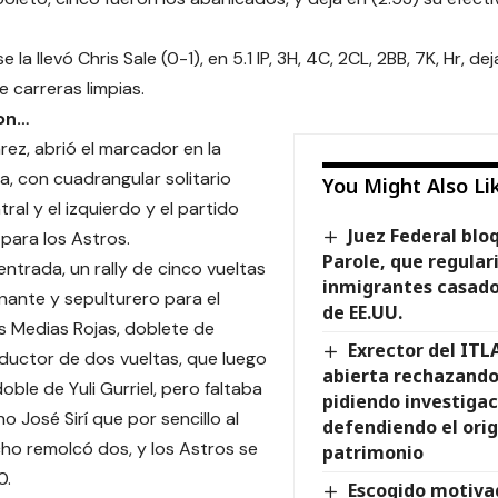
e la llevó Chris Sale (0-1), en 5.1 IP, 3H, 4C, 2CL, 2BB, 7K, Hr, d
 carreras limpias.
ron…
rez, abrió el marcador en la
a, con cuadrangular solitario
You Might Also Li
tral y el izquierdo y el partido
Juez Federal bl
 para los Astros.
Parole, que regular
entrada, un rally de cinco vueltas
inmigrantes casado
nante y sepulturero para el
de EE.UU.
s Medias Rojas, doblete de
Exrector del ITL
ductor de dos vueltas, que luego
abierta rechazando
ble de Yuli Gurriel, pero faltaba
pidiendo investigac
o José Sirí que por sencillo al
defendiendo el orig
cho remolcó dos, y los Astros se
patrimonio
0.
Escogido motiva