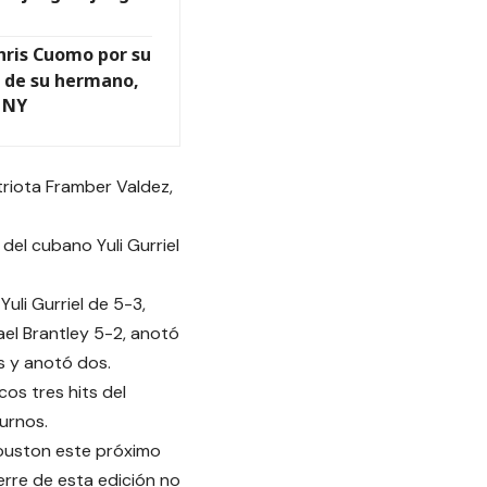
hris Cuomo por su
a de su hermano,
 NY
triota Framber Valdez,
 del cubano Yuli Gurriel
Yuli Gurriel de 5-3,
ael Brantley 5-2, anotó
s y anotó dos.
cos tres hits del
turnos.
Houston este próximo
ierre de esta edición no