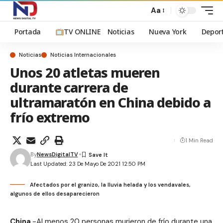
Aa
Portada
TV ONLINE
Noticias
Nueva York
Depor
Noticias
Noticias Internacionales
Unos 20 atletas mueren
durante carrera de
ultramaratón en China debido a
frío extremo
1 Min Read
By
NewsDigitalTV
Last Updated: 23 De Mayo De 2021 12:50 PM
Afectados por el granizo, la lluvia helada y los vendavales,
algunos de ellos desaparecieron
China
.-Al menos 20 personas murieron de frío durante una