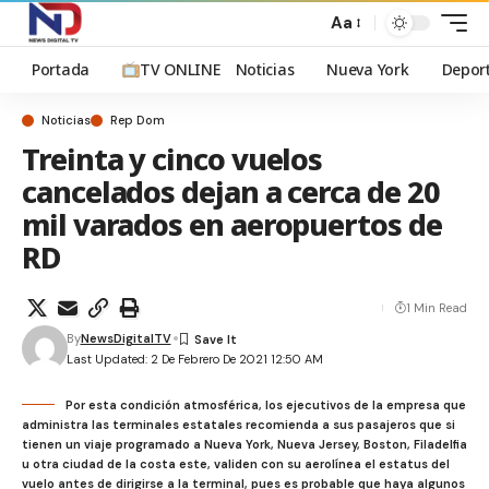
Aa
Portada
TV ONLINE
Noticias
Nueva York
Depor
Noticias
Rep Dom
Treinta y cinco vuelos
cancelados dejan a cerca de 20
mil varados en aeropuertos de
RD
1 Min Read
By
NewsDigitalTV
Last Updated: 2 De Febrero De 2021 12:50 AM
Por esta condición atmosférica, los ejecutivos de la empresa que
administra las terminales estatales recomienda a sus pasajeros que si
tienen un viaje programado a Nueva York, Nueva Jersey, Boston, Filadelfia
u otra ciudad de la costa este, validen con su aerolínea el estatus del
vuelo antes de dirigirse a la terminal, pues es probable que haya algunos