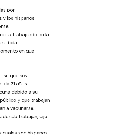
das por
 y los hispanos
ente.
écada trabajando en la
noticia.
 momento en que
o sé que soy
n de 21 años.
acuna debido a su
público y que trabajan
van a vacunarse.
 donde trabajan, dijo
s cuales son hispanos.