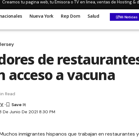
Creamos tu pagina web, tu Emisora o TV en linea, ventas de Hosting &
nacionales
Nueva York
Rep Dom
Salud
Mi Noticias
Jersey
dores de restaurante
n acceso a vacuna
in Read
TV
3 De Junio De 2021 8:30 PM
-Muchos inmigrantes hispanos que trabajan en restaurantes 