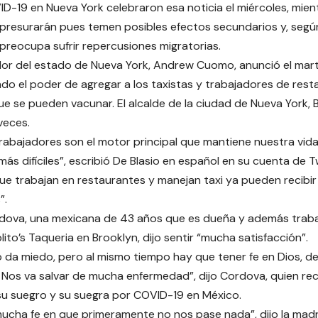
D-19 en Nueva York celebraron esa noticia el miércoles, mien
presurarán pues temen posibles efectos secundarios y, según
 preocupa sufrir repercusiones migratorias.
or del estado de Nueva York, Andrew Cuomo, anunció el mar
o el poder de agregar a los taxistas y trabajadores de restau
 se pueden vacunar. El alcalde de la ciudad de Nueva York, Bil
veces.
rabajadores son el motor principal que mantiene nuestra vida 
s difíciles”, escribió De Blasio en español en su cuenta de Tw
que trabajan en restaurantes y manejan taxi ya pueden recibir
”.
dova, una mexicana de 43 años que es dueña y además traba
ito’s Taqueria en Brooklyn, dijo sentir “mucha satisfacción”.
o da miedo, pero al mismo tiempo hay que tener fe en Dios, d
. Nos va salvar de mucha enfermedad”, dijo Cordova, quien rec
u suegro y su suegra por COVID-19 en México.
ucha fe en que primeramente no nos pase nada”, dijo la madre