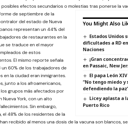
a posibles efectos secundarios o molestias tras ponerse la va
forme de septiembre de la
 contralor del estado de Nueva
You Might Also Li
ispanos representan un 44% del
Estados Unidos s
abajadores de restaurantes en la
dificultades a RD en
que se traduce en el mayor
Naciones
empleados de estos
¡Gran concentra
entos. El mismo reporte señala
en Passaic, New Jer
 un 60% de los trabajadores de
El papa León XIV
s en la ciudad eran inmigrantes.
“No tengo miedo y 
s, junto a los afroamericanos,
defendiendo la paz
 los grupos más afectados por
Licey aplasta a l
 Nueva York, con un alto
Puerto Rico
allecimientos. Sin embargo,
, el 48% de los residentes de la
han recibido al menos una dosis de la vacuna son blancos, s