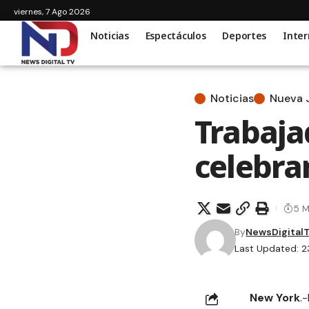
viernes, 7 Ago 2026
Noticias
Espectáculos
Deportes
Inter
Noticias
Nueva 
Trabaja
celebra
5 M
By
NewsDigital
Last Updated: 2
New York
.