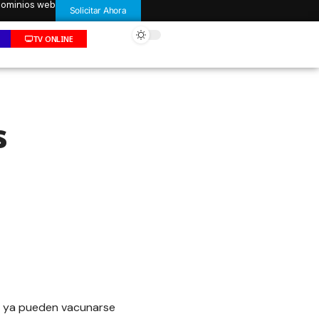
 dominios web
Solicitar Ahora
TV ONLINE
s
y ya pueden vacunarse