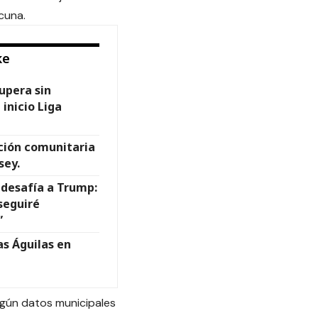
cuna.
ke
upera sin
 inicio Liga
ción comunitaria
sey.
 desafía a Trump:
seguiré
”
as Águilas en
egún datos municipales