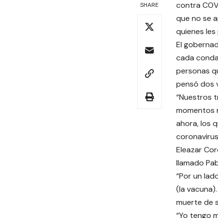
contra COVI
SHARE
que no se a
quienes les
El gobernad
cada condad
personas que
pensó dos 
“Nuestros t
momentos má
ahora, los 
coronavirus
Eleazar Cor
llamado Pabl
“Por un lad
(la vacuna)
muerte de s
“Yo tengo m