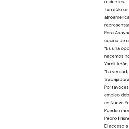
recientes.
Tan sólo un
afroamerica
representan
Para Axayac
cocina de u
“Es una opo
nacemos no
Yareli Adán
“La verdad,
trabajadora
Portavoces 
empleo debe
en Nueva Yo
Pueden most
Pedro Frisn
El acceso a