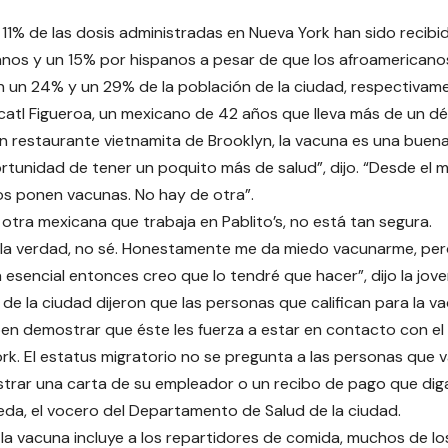
 11% de las dosis administradas en Nueva York han sido recibi
nos y un 15% por hispanos a pesar de que los afroamericanos
 un 24% y un 29% de la población de la ciudad, respectivam
atl Figueroa, un mexicano de 42 años que lleva más de un d
n restaurante vietnamita de Brooklyn, la vacuna es una buena 
rtunidad de tener un poquito más de salud”, dijo. “Desde el
s ponen vacunas. No hay de otra”.
, otra mexicana que trabaja en Pablito’s, no está tan segura.
 la verdad, no sé. Honestamente me da miedo vacunarme, per
 esencial entonces creo que lo tendré que hacer”, dijo la jove
de la ciudad dijeron que las personas que califican para la v
n demostrar que éste les fuerza a estar en contacto con el 
rk. El estatus migratorio no se pregunta a las personas que 
rar una carta de su empleador o un recibo de pago que diga
eda, el vocero del Departamento de Salud de la ciudad.
 la vacuna incluye a los repartidores de comida, muchos de lo