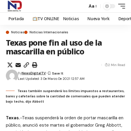
Aa
Portada
TV ONLINE
Noticias
Nueva York
Depor
Noticias
Noticias Internacionales
Texas pone fin al uso de la
mascarilla en público
2 Min Read
By
NewsDigitalTV
Last Updated: 3 De Marzo De 2021 12:57 AM
Texas también suspenderá los límites impuestos a restaurantes,
bares y cafeterías sobre la cantidad de comensales que pueden atender
bajo techo, dijo Abbott
Texas.
-Texas suspenderá la orden de portar mascarilla en
público, anunció este martes el gobernador Greg Abbott,