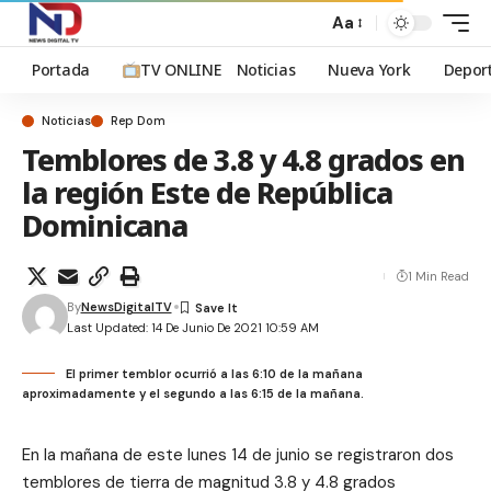
Aa
Portada
TV ONLINE
Noticias
Nueva York
Depor
Noticias
Rep Dom
Temblores de 3.8 y 4.8 grados en
la región Este de República
Dominicana
1 Min Read
By
NewsDigitalTV
Last Updated: 14 De Junio De 2021 10:59 AM
El primer temblor ocurrió a las 6:10 de la mañana
aproximadamente y el segundo a las 6:15 de la mañana.
En la mañana de este lunes 14 de junio se registraron dos
temblores de tierra de magnitud 3.8 y 4.8 grados