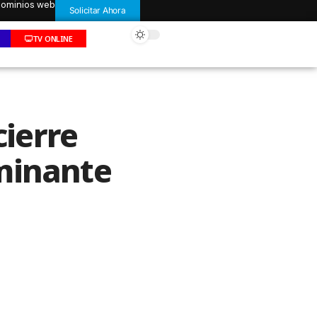
 dominios web
Solicitar Ahora
TV ONLINE
cierre
minante