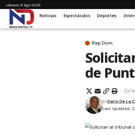
sábado, 8 Ago 2026
Noticias
Espectáculos
Deportes
Inter
Rep Dom
Solicita
de Punt
5 M
By
Dario De La 
Last Updated: 2