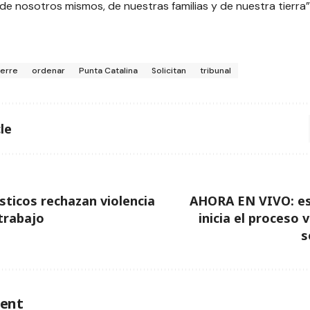
de nosotros mismos, de nuestras familias y de nuestra tierra
ierre
ordenar
Punta Catalina
Solicitan
tribunal
le
ísticos rechazan violencia
AHORA EN VIVO: es
trabajo
inicia el proceso 
s
ent