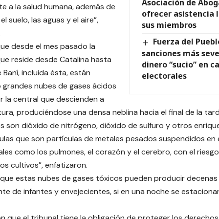
Asociación de Abog
te a la salud humana, además de
ofrecer asistencia 
l suelo, las aguas y el aire”,
sus miembros
.
Fuerza del Pueb
ue desde el mes pasado la
sanciones más seve
ue reside desde Catalina hasta
dinero “sucio” en 
 Baní, incluida ésta, están
electorales
 grandes nubes de gases ácidos
r la central que descienden a
tura, produciéndose una densa neblina hacia el final de la tard
s son dióxido de nitrógeno, dióxido de sulfuro y otros enriq
ulas que son partículas de metales pesados suspendidos en e
ales como los pulmones, el corazón y el cerebro, con el riesg
os cultivos”, enfatizaron.
 que estas nubes de gases tóxicos pueden producir decenas 
te de infantes y envejecientes, si en una noche se estaciona
n que el tribunal tiene la obligación de proteger los derecho