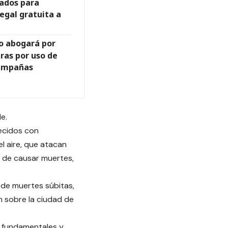
ados para
legal gratuita a
lo abogará por
ras por uso de
campañas
e.
uecidos con
l aire, que atacan
o de causar muertes,
de muertes súbitas,
n sobre la ciudad de
s fundamentales y