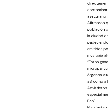
directamen
contaminar e
aseguraron
Afirmaron q
población q
la ciudad de
padeciendo
emitidos po
muy baja al
“Estos gase
micropartíc
órganos vit
así como a l
Advirtieron
especialmen
Baní.
Manifestaro