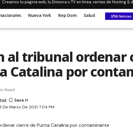
Creamos tu pagina web, tu Emisora o TV en linea, ventas de Hosting &
nacionales
Nueva York
Rep Dom
Salud
Mi Noticias
n al tribunal ordenar 
a Catalina por conta
in Read
Cruz
3 De Marzo De 2021 7:04 PM