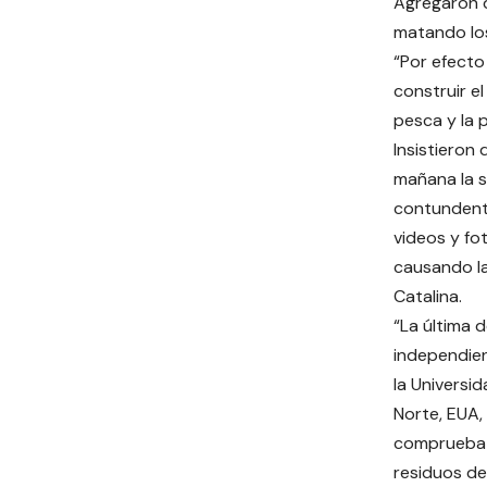
Agregaron q
matando los 
“Por efecto
construir e
pesca y la 
Insistieron
mañana la s
contundent
videos y fo
causando la
Catalina.
“La última 
independien
la Universi
Norte, EUA,
comprueba l
residuos de