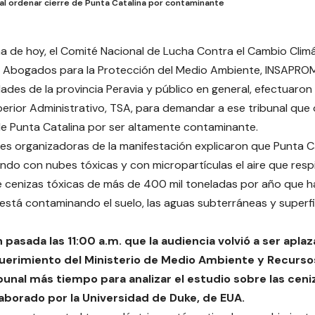
unal ordenar cierre de Punta Catalina por contaminante
a de hoy, el Comité Nacional de Lucha Contra el Cambio Climá
e Abogados para la Protección del Medio Ambiente, INSAPRO
ades de la provincia Peravia y público en general, efectuaron
perior Administrativo, TSA, para demandar a ese tribunal que 
e Punta Catalina por ser altamente contaminante.
es organizadoras de la manifestación explicaron que Punta C
o con nubes tóxicas y con micropartículas el aire que respir
cenizas tóxicas de más de 400 mil toneladas por año que ha
 está contaminando el suelo, las aguas subterráneas y superfic
 pasada las 11:00 a.m. que la audiencia volvió a ser aplaz
equerimiento del Ministerio de Medio Ambiente y Recurso
ribunal más tiempo para analizar el estudio sobre las cen
laborado por la Universidad de Duke, de EUA.