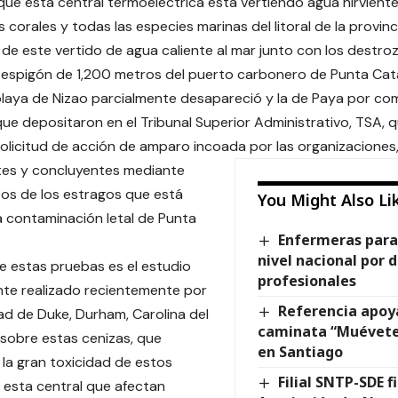
ue esta central termoeléctrica está vertiendo agua hirviente 
corales y todas las especies marinas del litoral de la provinc
 de este vertido de agua caliente al mar junto con los destro
l espigón de 1,200 metros del puerto carbonero de Punta Cata
playa de Nizao parcialmente desapareció y la de Paya por comp
 que depositaron en el Tribunal Superior Administrativo, TSA, 
olicitud de acción de amparo incoada por las organizaciones
es y concluyentes mediante
tos de los estragos que está
You Might Also Li
 contaminación letal de Punta
Enfermeras paral
nivel nacional por d
de estas pruebas es el estudio
profesionales
te realizado recientemente por
Referencia apoya
dad de Duke, Durham, Carolina del
caminata “Muévete
 sobre estas cenizas, que
en Santiago
a gran toxicidad de estos
Filial SNTP-SDE 
 esta central que afectan