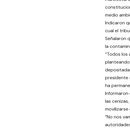
constitucion
medio ambi
Indicaron q
cual el tri
Señalaron q
la contamin
“Todos los 
planteando 
depositadas
presidente 
ha permanec
Informaron 
las cenizas,
movilizarse 
“No nos vam
autoridades