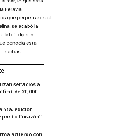
al mar, lo que está
ia Peravia.
zos que perpetraron al
lina, se acabó la
leto”, dijeron.
que conocía esta
, pruebas
ke
izan servicios a
éficit de 20,000
 5ta. edición
 por tu Corazón”
firma acuerdo con