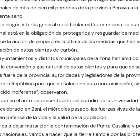
ales de más de cien mil personas de la provincia Peravia a la v
ente sano.
ue ningún interés general o particular está por encima de est
bunal está en la obligación de protegerlos y resguardarlos med
ue la acción de amparo es la última de las medidas que han 
ación de estas plantas de carbón.
ayuntamientos y distritos municipales de la zona han emitido
la conversión a gas natural de estas plantas y para que se s
 fuera de la provincia, autoridades y legisladores de la provi
de la República para que se solucione esta contaminación, s
ido indiferente”, observaron.
que en el acto de presentación del estudio de la Universidad
 celebrado en Baní, el miércoles pasado, las fuerzas vivas de l
en defensa de la vida y la salud de la población.
os a dejar matar por la contaminación de Punta Catalina y por
 nacionales, vamos a hacer que la tierra tiemble por las prot