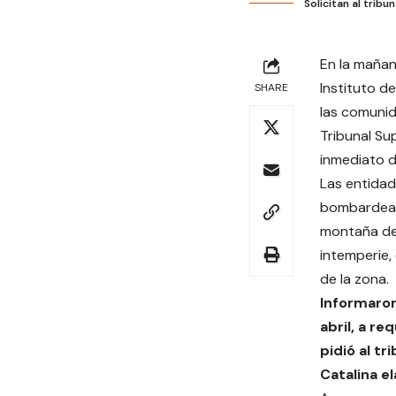
Solicitan al trib
En la mañan
Instituto d
SHARE
las comunid
Tribunal Su
inmediato d
Las entidad
bombardeand
montaña de 
intemperie,
de la zona.
Informaron
abril, a r
pidió al t
Catalina e