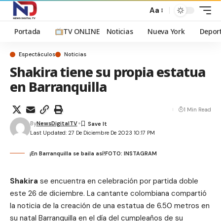
Aa
Portada
TV ONLINE
Noticias
Nueva York
Depor
Espectáculos
Noticias
Shakira tiene su propia estatua
en Barranquilla
1 Min Read
By
NewsDigitalTV
Last Updated: 27 De Diciembre De 2023 10:17 PM
¡En Barranquilla se baila así!FOTO: INSTAGRAM
Shakira
se encuentra en celebración por partida doble
este 26 de diciembre. La cantante colombiana compartió
la noticia de la creación de una estatua de 6.50 metros en
su natal Barranquilla en el día del cumpleaños de su