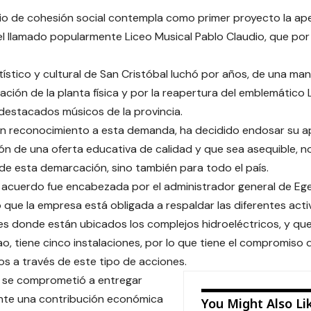
cio de cohesión social contempla como primer proyecto la ap
el llamado popularmente Liceo Musical Pablo Claudio, que po
rtístico y cultural de San Cristóbal luchó por años, de una man
ación de la planta física y por la reapertura del emblemático 
destacados músicos de la provincia.
en reconocimiento a esta demanda, ha decidido endosar su a
ón de una oferta educativa de calidad y que sea asequible, no
de esta demarcación, sino también para todo el país.
l acuerdo fue encabezada por el administrador general de Egehi
ó que la empresa está obligada a respaldar las diferentes acti
 donde están ubicados los complejos hidroeléctricos, y que 
zao, tiene cinco instalaciones, por lo que tiene el compromiso
ios a través de este tipo de acciones.
 se comprometió a entregar
te una contribución económica
You Might Also Li