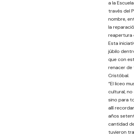
a la Escuela
través del 
nombre, ent
la reparació
reapertura 
Esta iniciat
júbilo dent
que con est
renacer de 
Cristóbal.
“El liceo mu
cultural, n
sino para t
allí record
años setent
cantidad d
tuvieron tr