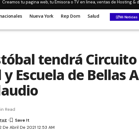
Creamos tu pagina web, tu Emisora o TV en linea, ventas de Hosting &
nacionales
Nueva York
Rep Dom
Salud
Mi Noticias
stóbal tendrá Circuito
 y Escuela de Bellas A
laudio
in Read
Cruz
2 De Abril De 2021 12:53 AM