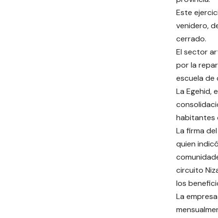
Este ejerci
venidero, d
cerrado.
El sector a
por la repar
escuela de 
La Egehid, 
consolidaci
habitantes 
La firma de
quien indic
comunidades
circuito Ni
los benefic
La empresa
mensualmen