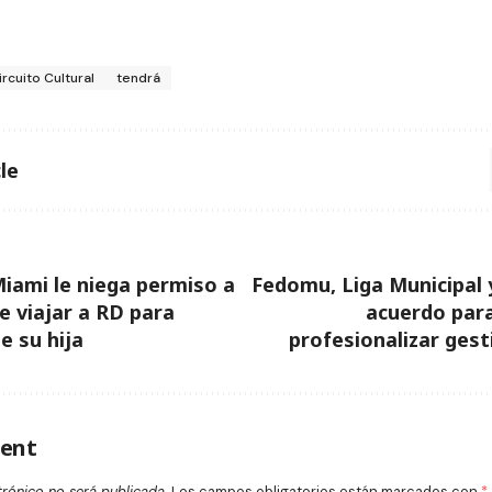
ircuito Cultural
tendrá
le
Miami le niega permiso a
Fedomu, Liga Municipal
e viajar a RD para
acuerdo para
e su hija
profesionalizar gest
ent
trónico no será publicada.
Los campos obligatorios están marcados con
*