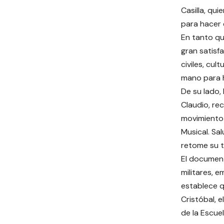
Casilla, qu
para hacer 
En tanto qu
gran satisf
civiles, cul
mano para h
De su lado,
Claudio, re
movimiento 
Musical. Sa
retome su t
El document
militares, e
establece q
Cristóbal, e
de la Escuel