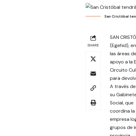
San Cristóbal ten
SAN CRISTÓB
(Egehid), e
SHARE
las áreas d
apoyo a la E
Circuito Cu
para devolve
A través de
su Gabinet
Social, que
coordina la
empresa log
grupos de in
provincia.