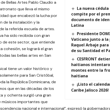
 de Bellas Artes Pablo Claudio a
La nueva cédula
Patronato que lleva el mismo
compite por el pre
idad que encabezó la lucha por
documento de iden
n de la instalación y la
Latina
de la referida escuela de artes.
Presidente DOM
iva ha sido recibida con gran
Vaticano junto a l
ro de este sector, que entiende
Raquel Arbaje para a
a cohesión, se logrará el gran
de su Santidad el P
todas las bellas artes en San
CESFRONT detien
haitianos intentaro
sical tiene un valor histórico y
montes entre la fr
o solamente para San Cristóbal,
haitiana
oda la República Dominicana, de
¡Listo el calenda
amos que en las décadas de los
Caribe Jalisco 2026!
a y ochenta surgió una gran
e músicos importantes que
ascendencia nacional e internacional”, expresó la gobernadora