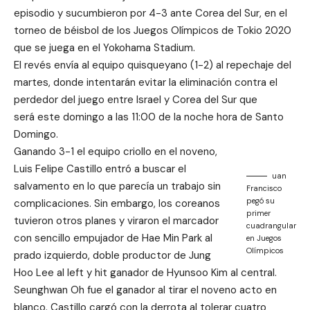
episodio y sucumbieron por 4-3 ante Corea del Sur, en el
torneo de béisbol de los Juegos Olímpicos de Tokio 2020
que se juega en el Yokohama Stadium.
El revés envía al equipo quisqueyano (1-2) al repechaje del
martes, donde intentarán evitar la eliminación contra el
perdedor del juego entre Israel y Corea del Sur que
será este domingo a las 11:00 de la noche hora de Santo
Domingo.
Ganando 3-1 el equipo criollo en el noveno,
Luis Felipe Castillo entró a buscar el
uan
salvamento en lo que parecía un trabajo sin
Francisco
pegó su
complicaciones. Sin embargo, los coreanos
primer
tuvieron otros planes y viraron el marcador
cuadrangular
con sencillo empujador de Hae Min Park al
en Juegos
Olímpicos
prado izquierdo, doble productor de Jung
Hoo Lee al left y hit ganador de Hyunsoo Kim al central.
Seunghwan Oh fue el ganador al tirar el noveno acto en
blanco. Castillo cargó con la derrota al tolerar cuatro