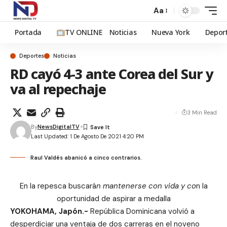
Aa
Portada
TV ONLINE
Noticias
Nueva York
Depor
Deportes
Noticias
RD cayó 4-3 ante Corea del Sur y
va al repechaje
3 Min Read
By
NewsDigitalTV
Last Updated: 1 De Agosto De 2021 4:20 PM
Raul Valdés abanicó a cinco contrarios.
En la repesca buscará
n mantenerse con vida y co
n la
oportunidad de aspirar a medalla
YOKOHAMA, Japón.-
República Dominicana volvió a
desperdiciar una ventaja de dos carreras en el noveno