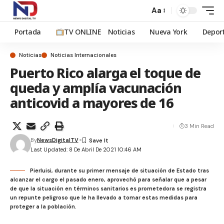
Aa
Portada
TV ONLINE
Noticias
Nueva York
Depor
Noticias
Noticias Internacionales
Puerto Rico alarga el toque de
queda y amplía vacunación
anticovid a mayores de 16
3 Min Read
By
NewsDigitalTV
Last Updated: 8 De Abril De 2021 10:46 AM
Pierluisi, durante su primer mensaje de situación de Estado tras
alcanzar el cargo el pasado enero, aprovechó para señalar que a pesar
de que la situación en términos sanitarios es prometedora se registra
un repunte peligroso que le ha llevado a tomar estas medidas para
proteger a la población.