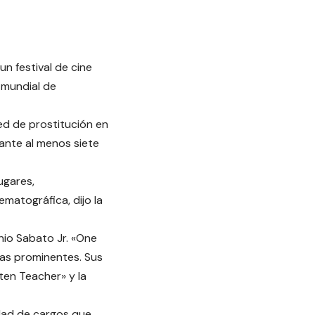
n festival de cine
 mundial de
ed de prostitución en
ante al menos siete
ugares,
matográfica, dijo la
nio Sabato Jr. «One
llas prominentes. Sus
ten Teacher» y la
edad de cargos que