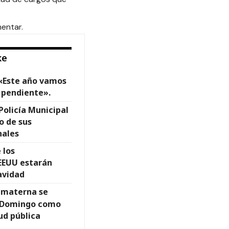
entar.
ke
 «Este año vamos
 pendiente».
Policía Municipal
o de sus
nales
 los
EEUU estarán
avidad
 materna se
o Domingo como
lud pública