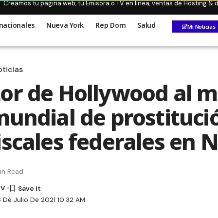
Creamos tu pagina web, tu Emisora o TV en linea, ventas de Hosting &
nacionales
Nueva York
Rep Dom
Salud
Mi Noticias
ticias
or de Hollywood al 
mundial de prostituci
iscales federales en 
in Read
TV
6 De Julio De 2021 10:32 AM