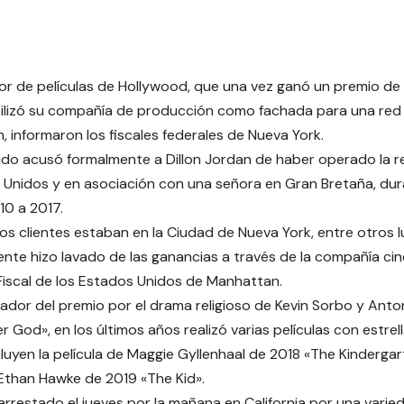
r de películas de Hollywood, que una vez ganó un premio de u
utilizó su compañía de producción como fachada para una red
n, informaron los fiscales federales de Nueva York.
ado acusó formalmente a Dillon Jordan de haber operado la r
 Unidos y en asociación con una señora en Gran Bretaña, dur
10 a 2017.
os clientes estaban en la Ciudad de Nueva York, entre otros l
te hizo lavado de las ganancias a través de la compañía cine
 Fiscal de los Estados Unidos de Manhattan.
ador del premio por el drama religioso de Kevin Sorbo y Anto
r God», en los últimos años realizó varias películas con estre
cluyen la película de Maggie Gyllenhaal de 2018 «The Kindergar
 Ethan Hawke de 2019 «The Kid».
arrestado el jueves por la mañana en California por una vari