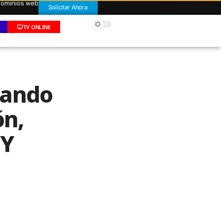
 dominios web
Solicitar Ahora
TV ONLINE
mando
ón,
NY