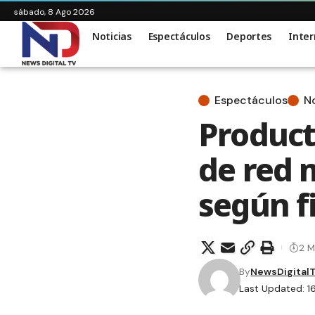
sábado, 8 Ago 2026
Noticias
Espectáculos
Deportes
Inter
Espectáculos
No
Product
de red 
según f
2 M
By
NewsDigital
Last Updated: 1