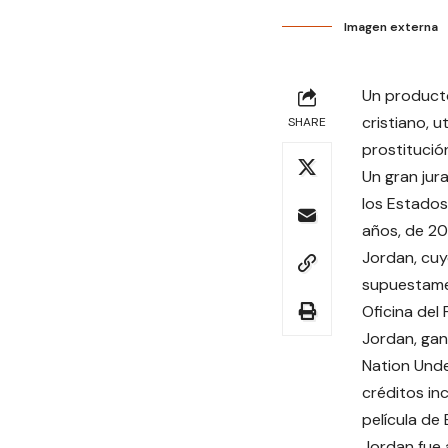
Imagen externa
Un producto
cristiano, 
SHARE
prostitució
Un gran jur
los Estados
años, de 20
Jordan, cuy
supuestamen
Oficina del
Jordan, gan
Nation Unde
créditos in
película de
Jordan fue 