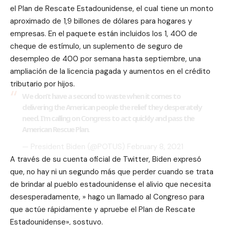
el Plan de Rescate Estadounidense, el cual tiene un monto
aproximado de 1,9 billones de dólares para hogares y
empresas. En el paquete están incluidos los 1, 400 de
cheque de estímulo, un suplemento de seguro de
desempleo de 400 por semana hasta septiembre, una
ampliación de la licencia pagada y aumentos en el crédito
tributario por hijos.
We don’t have a second to waste when it comes to
delivering the American people the relief they desperately
need. I’m calling on Congress to act quickly and pass the
American Rescue Plan.
— President Biden (@POTUS)
February 8, 2021
A través de su cuenta oficial de Twitter, Biden expresó
que, no hay ni un segundo más que perder cuando se trata
de brindar al pueblo estadounidense el alivio que necesita
desesperadamente, » hago un llamado al Congreso para
que actúe rápidamente y apruebe el Plan de Rescate
Estadounidense», sostuvo.