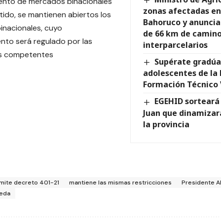
ento de mercados binacionales
zonas afectadas en
tido, se mantienen abiertos los
Bahoruco y anuncia
inacionales, cuyo
de 66 km de camin
nto será regulado por las
interparcelarios
s competentes
Supérate gradúa
adolescentes de la 
Formación Técnico 
EGEHID sorteará
Juan que dinamiza
la provincia
mite decreto 401-21
mantiene las mismas restricciones
Presidente A
ueda