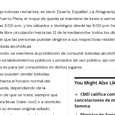
 provincias restantes, es decir, Duarte, Espaillat, La Altagraci
Puerto Plata, el toque de queda se mantiene de lunes a viern
las 5:00 a.m., y los sábados y domingos desde las 9:00 p.m. ha
e libre circulación hasta las 12 de la medianoche todos los dí
e que las personas puedan dirigirse a sus respectivas residen
bida alcohólicas
odo, se mantiene la prohibición de consumir bebidas alcohólic
n establecimientos públicos y privados de uso público, así co
i es para ser consumidos en dichos lugares.
 se pueden vender bebidas
 hasta el horario normal del
You Might Also Li
ueda, dependiendo de la
CMD califica co
 de que se trate, siempre que
cancelaciones de m
ra llevar (take-out) o a domicilio
Semma
n su envase original sellado.
Ministro de Agric