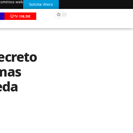
 dominios web
Solicitar Ahora
TV ONLINE
ecreto
smas
eda