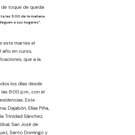
sta las 5:00 de la mañana
 lleguen a sus hogares”.
e este martes el
l año en curso,
icaciones, que a la
odos los días desde
 las 9:00 p.m., con el
esidencias. Este
na, Dajabón, Elías Piña,
ía Trinidad Sánchez,
tóbal, San José de
guez, Santo Domingo y