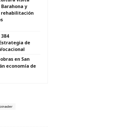
 Barahona y
 rehabilitación
os
 384
Estrategia de
Vocacional
 obras en San
rán economía de
binader