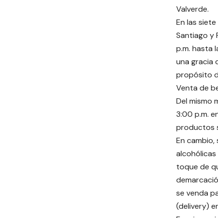
Valverde.
En las siete
Santiago y 
p.m. hasta 
una gracia d
propósito d
Venta de be
Del mismo m
3:00 p.m. e
productos s
En cambio,
alcohólicas
toque de q
demarcación
se venda pa
(delivery) e