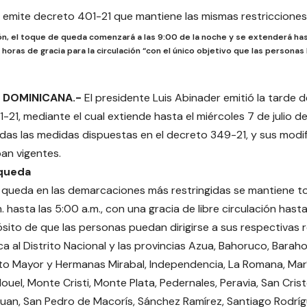
ión, el toque de queda comenzará a las 9:00 de la noche y se extenderá ha
 horas de gracia para la circulación “con el único objetivo que las personas
 DOMINICANA.-
El presidente Luis Abinader emitió la tarde d
-21, mediante el cual extiende hasta el miércoles 7 de julio de
todas las medidas dispuestas en el decreto 349-21, y sus modif
an vigentes.
queda
 queda en las demarcaciones más restringidas se mantiene t
. hasta las 5:00 a.m., con una gracia de libre circulación hasta
sito de que las personas puedan dirigirse a sus respectivas r
ca al Distrito Nacional y las provincias Azua, Bahoruco, Baraho
ato Mayor y Hermanas Mirabal, Independencia, La Romana, Mar
uel, Monte Cristi, Monte Plata, Pedernales, Peravia, San Cris
uan, San Pedro de Macorís, Sánchez Ramírez, Santiago Rodrí