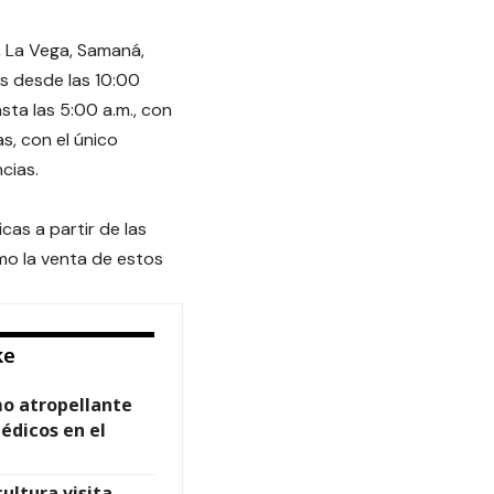
a, La Vega, Samaná,
es desde las 10:00
sta las 5:00 a.m., con
as, con el único
cias.
as a partir de las
mo la venta de estos
ke
mo atropellante
édicos en el
ultura visita