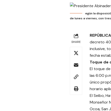
egún la disposic
de lunes a viernes, con tres
REPÚBLICA
decreto 401
SHARE
inclusive, 
fecha estab
Toque de 
El toque de
las 6:00 p.m
único propó
horario apli
El Seibo, H
Monseñor No
Ocoa, San J