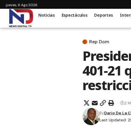
jueves, 6 Ago 2026
Noticias
Espectáculos
Deportes
Inter
Rep Dom
Preside
401-21 
restric
2 M
By
Dario De La 
Last Updated: 2