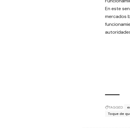
Funcionami
En este sen
mercados b
funcionamie
autoridade
TAGGED:
e
Toque de q