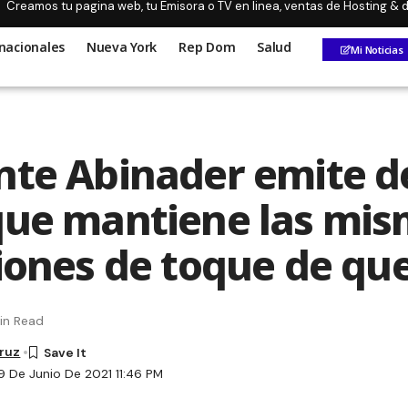
Creamos tu pagina web, tu Emisora o TV en linea, ventas de Hosting &
nacionales
Nueva York
Rep Dom
Salud
Mi Noticias
nte Abinader emite d
que mantiene las mi
ciones de toque de qu
in Read
Cruz
9 De Junio De 2021 11:46 PM