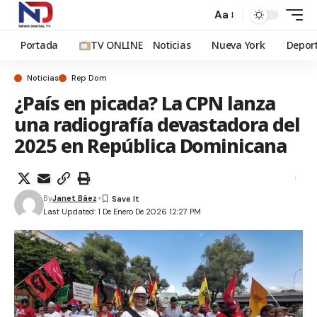
Aa
Portada
TV ONLINE
Noticias
Nueva York
Depor
Noticias
Rep Dom
¿País en picada? La CPN lanza
una radiografía devastadora del
2025 en República Dominicana
By
Janet Báez
Last Updated: 1 De Enero De 2026 12:27 PM