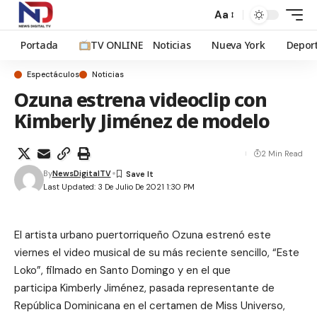
Aa
Portada
TV ONLINE
Noticias
Nueva York
Depor
Espectáculos
Noticias
Ozuna estrena videoclip con
Kimberly Jiménez de modelo
2 Min Read
By
NewsDigitalTV
Last Updated: 3 De Julio De 2021 1:30 PM
El artista urbano puertorriqueño
Ozuna estrenó este
viernes el video musical de su más reciente sencillo, “Este
Loko”, filmado en Santo Domingo y en el que
participa
Kimberly Jiménez, pasada representante de
República Dominicana en el certamen de Miss Universo,