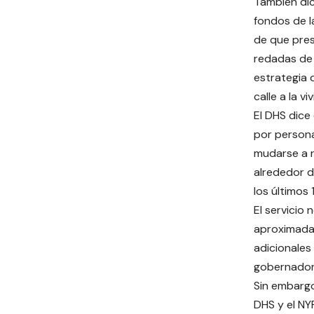
También dice
fondos de l
de que pre
redadas de 
estrategia 
calle a la v
El DHS dice
por persona
mudarse a r
alrededor d
los últimos 
El servicio
aproximadam
adicionales 
gobernado
Sin embargo
DHS y el N