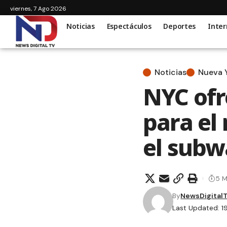
viernes, 7 Ago 2026
Noticias
Espectáculos
Deportes
Inter
Noticias
Nueva 
NYC ofr
para el
el subw
5 M
By
NewsDigital
Last Updated: 1