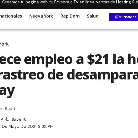
Creamos tu pagina web, tu Emisora o TV en linea, ventas de Hosting &
nacionales
Nueva York
Rep Dom
Salud
Mi Noticias
York
ece empleo a $21 la h
 rastreo de desampar
ay
in Read
TV
9 De Mayo De 2021 9:32 PM