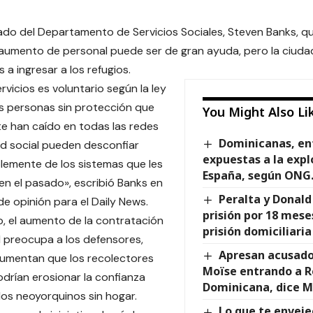
ado del Departamento de Servicios Sociales, Steven Banks, qu
 aumento de personal puede ser de gran ayuda, pero la ciuda
 a ingresar a los refugios.
rvicios es voluntario según la ley
las personas sin protección que
You Might Also Li
e han caído en todas las redes
Dominicanas, en
d social pueden desconfiar
expuestas a la expl
emente de los sistemas que les
España, según ONG
 en el pasado», escribió Banks en
Peralta y Donald
 de opinión para el Daily News.
prisión por 18 mese
, el aumento de la contratación
prisión domiciliaria
 preocupa a los defensores,
Apresan acusado
gumentan que los recolectores
Moïse entrando a R
drían erosionar la confianza
Dominicana, dice M
 los neoyorquinos sin hogar.
Lo que te enveje