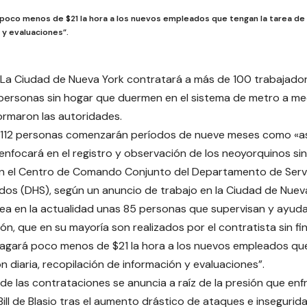
 poco menos de $21 la hora a los nuevos empleados que tengan la tarea de 
 y evaluaciones”.
La Ciudad de Nueva York contratará a más de 100 trabajador
personas sin hogar que duermen en el sistema de metro a me
formaron las autoridades.
e 112 personas comenzarán períodos de nueve meses como «a
 enfocará en el registro y observación de los neoyorquinos si
en el Centro de Comando Conjunto del Departamento de Serv
s (DHS), según un anuncio de trabajo en la Ciudad de Nuev
ea en la actualidad unas 85 personas que supervisan y ayuda
ón, que en su mayoría son realizados por el contratista sin fi
agará poco menos de $21 la hora a los nuevos empleados que
n diaria, recopilación de información y evaluaciones”.
de las contrataciones se anuncia a raíz de la presión que enf
 Bill de Blasio tras el aumento drástico de ataques e insegurid