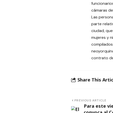
funcionario
cámaras de 
Las persona
parte relat
ciudad, que
mujeres y n
compilados 
neoyorquino
contrato d
Share This Artic
PREVIOUS ARTICLE
Para este vi
convoca al C