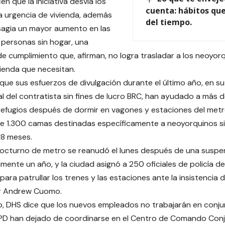
n que la iniciativa desvía los
cuenta: hábitos que
a urgencia de vivienda, además
del tiempo.
sagia un mayor aumento en las
personas sin hogar, una
de cumplimiento que, afirman, no logra trasladar a los neoyorq
ivienda que necesitan.
 que sus esfuerzos de divulgación durante el último año, en s
l del contratista sin fines de lucro BRC, han ayudado a más
efugios después de dormir en vagones y estaciones del metr
e 1.300 camas destinadas específicamente a neoyorquinos sin
18 meses.
 nocturno de metro se reanudó el lunes después de una suspe
ente un año, y la ciudad asignó a 250 oficiales de policía d
para patrullar los trenes y las estaciones ante la insistencia d
r Andrew Cuomo.
, DHS dice que los nuevos empleados no trabajarán en conjun
YPD han dejado de coordinarse en el Centro de Comando Conj