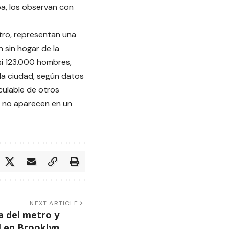
pa, los observan con
tro, representan una
 sin hogar de la
asi 123.000 hombres,
la ciudad, según datos
culable de otros
s no aparecen en un
NEXT ARTICLE
la del metro y
l en Brooklyn