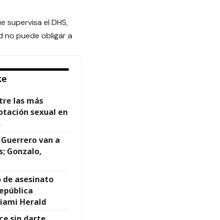
e supervisa el DHS,
d no puede obligar a
ke
tre las más
otación sexual en
.
 Guerrero van a
s; Gonzalo,
 de asesinato
epública
iami Herald
ce sin darte