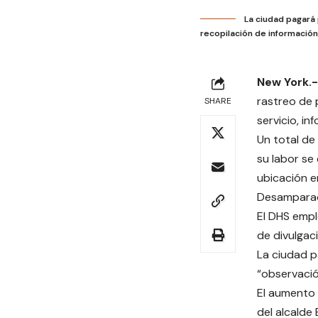
La ciudad pagará
recopilación de información
New York.-
rastreo de 
SHARE
servicio, in
Un total d
su labor se
ubicación 
Desamparado
El DHS empl
de divulgaci
La ciudad p
“observació
El aumento 
del alcalde