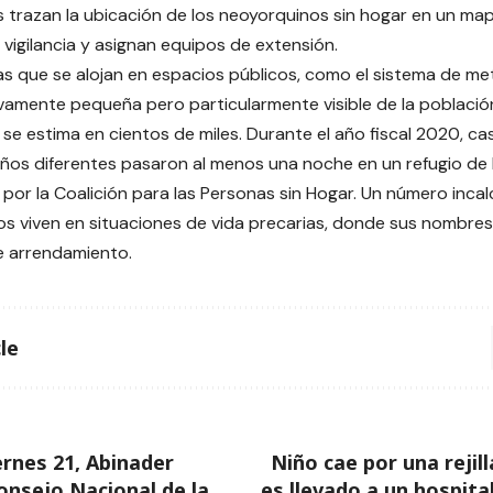
s trazan la ubicación de los neoyorquinos sin hogar en un ma
vigilancia y asignan equipos de extensión.
s que se alojan en espacios públicos, como el sistema de me
ivamente pequeña pero particularmente visible de la población
 se estima en cientos de miles. Durante el año fiscal 2020, c
iños diferentes pasaron al menos una noche en un refugio de 
por la Coalición para las Personas sin Hogar. Un número incal
s viven en situaciones de vida precarias, donde sus nombre
e arrendamiento.
le
ernes 21, Abinader
Niño cae por una rejil
onsejo Nacional de la
es llevado a un hospita