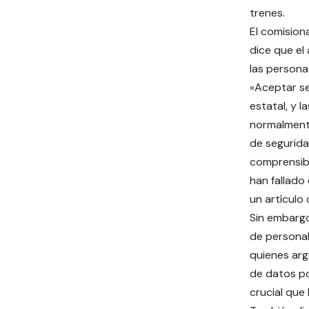
trenes.
El comision
dice que el
las personas
«Aceptar se
estatal, y 
normalment
de segurida
comprensibl
han fallado
un artículo
Sin embargo
de personal
quienes ar
de datos po
crucial que