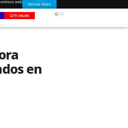
 dominios web
Solicitar Ahora
TV ONLINE
ora
ados en