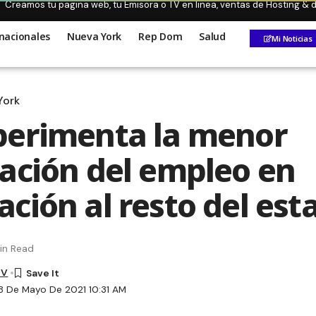
Creamos tu pagina web, tu Emisora o TV en linea, ventas de Hosting &
nacionales
Nueva York
Rep Dom
Salud
Mi Noticias
York
perimenta la menor
ación del empleo en
ción al resto del est
in Read
TV
8 De Mayo De 2021 10:31 AM