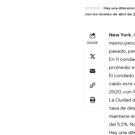
Hay una diferenc
con los niveles de abril de
New York
.
mismo perio
SHARE
pasado, per
En 11 conda
promedio es
El condado 
caído este 
2020, con 1
La Ciudad d
tasa de des
mantiene en
del 5,5%. N
Hay una dif