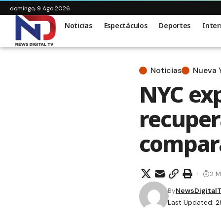
domingo, 9 Ago 2026
Noticias
Espectáculos
Deportes
Inter
Noticias
Nueva 
NYC ex
recuper
compara
2 M
By
NewsDigital
Last Updated: 2