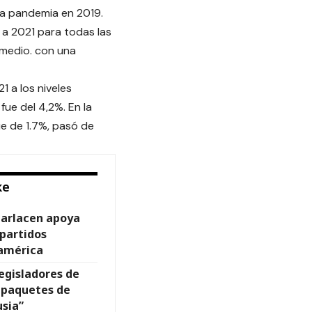
la pandemia en 2019.
a 2021 para todas las
omedio. con una
1 a los niveles
 fue del 4,2%. En la
ue de 1.7%, pasó de
ke
Parlacen apoya
 partidos
oamérica
egisladores de
s paquetes de
usia”