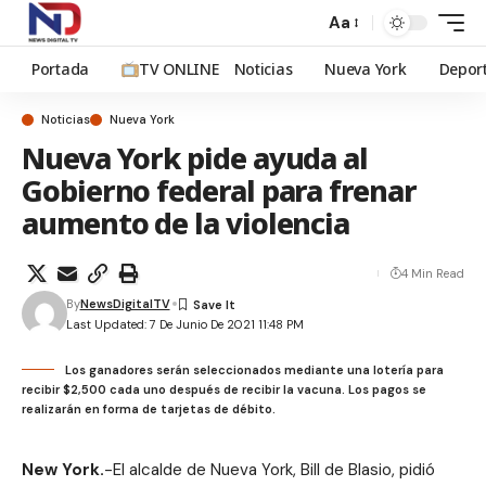
Aa
Portada
TV ONLINE
Noticias
Nueva York
Depor
Noticias
Nueva York
Nueva York pide ayuda al
Gobierno federal para frenar
aumento de la violencia
4 Min Read
By
NewsDigitalTV
Last Updated: 7 De Junio De 2021 11:48 PM
Los ganadores serán seleccionados mediante una lotería para
recibir $2,500 cada uno después de recibir la vacuna. Los pagos se
realizarán en forma de tarjetas de débito.
New York.
-El alcalde de Nueva York, Bill de Blasio, pidió