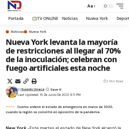
Aa
Portada
TV ONLINE
Noticias
Nueva York
Depor
Noticias
Nueva York
Nueva York levanta la mayoría
de restricciones al llegar al 70%
de la inoculación; celebran con
fuego artificiales esta noche
2 Min Read
By
Sujeidy Urraca
Last Updated: 15 De Junio De 2021 9:11 PM
Cuomo ordenó el estado de emergencia en marzo de 2020,
cuando la región se convirtió en epicentro de la pandemia
New York
.-Este martes el estado de New York alcanzó la