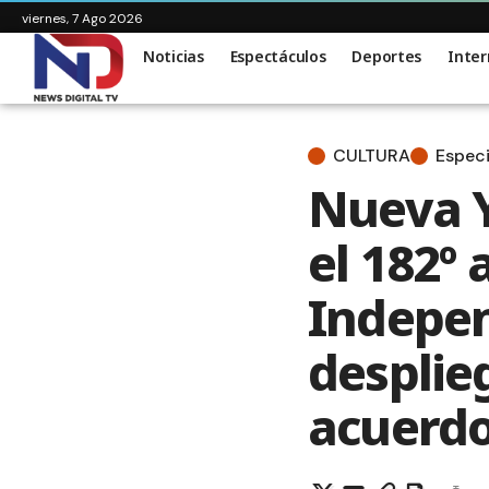
viernes, 7 Ago 2026
Noticias
Espectáculos
Deportes
Inter
CULTURA
Especi
Nueva Y
el 182º 
Indepen
desplieg
acuerd