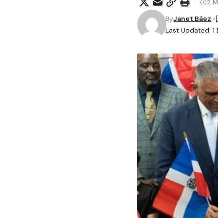
2 M
By
Janet Báez
Last Updated: 1