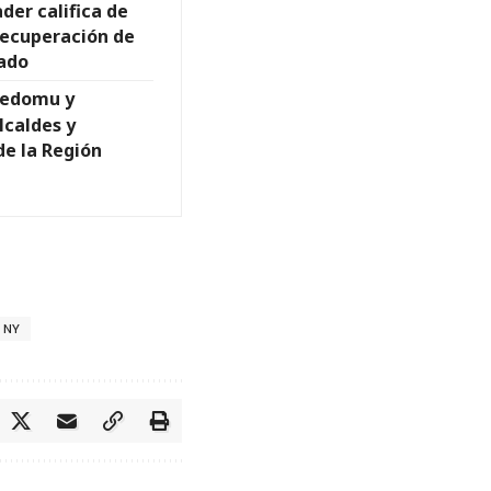
der califica de
recuperación de
tado
 Fedomu y
lcaldes y
de la Región
 NY