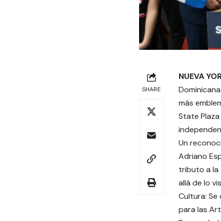
NUEVA YOR
Dominicana 
SHARE
más emblemá
State Plaza
independen
Un reconoci
Adriano Esp
tributo a l
allá de lo vi
Cultura: Se
para las Ar