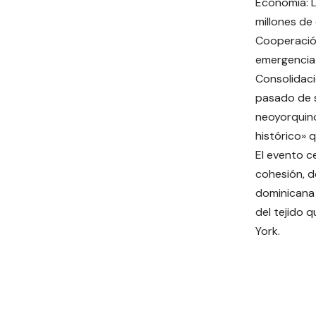
Economía: L
millones de
Cooperació
emergencia
Consolidaci
pasado de s
neoyorquino
histórico» 
El evento c
cohesión, d
dominicana 
del tejido 
York.