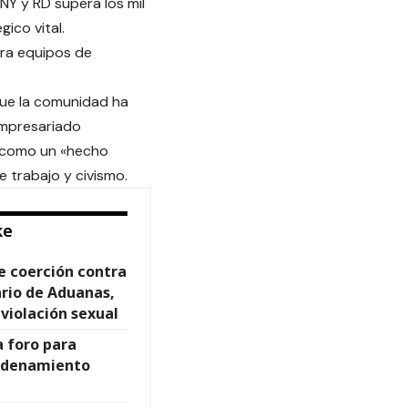
NY y RD supera los mil
ico vital.
ra equipos de
 que la comunidad ha
 empresariado
da como un «hecho
 trabajo y civismo.
ke
e coerción contra
ario de Aduanas,
violación sexual
 foro para
Ordenamiento