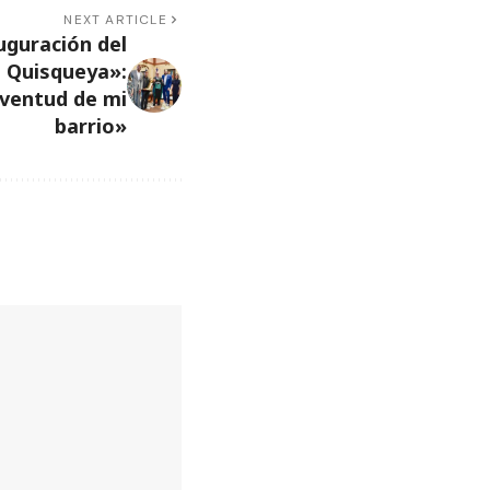
NEXT ARTICLE
uguración del
e Quisqueya»:
uventud de mi
barrio»