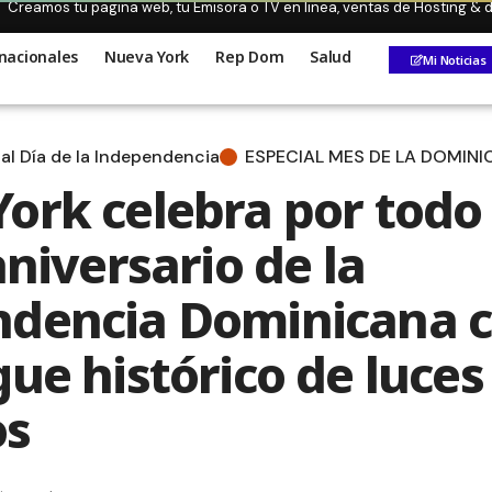
Creamos tu pagina web, tu Emisora o TV en linea, ventas de Hosting &
nacionales
Nueva York
Rep Dom
Salud
Mi Noticias
al Día de la Independencia
ESPECIAL MES DE LA DOMINI
ork celebra por todo 
aniversario de la
dencia Dominicana 
ue histórico de luces
os