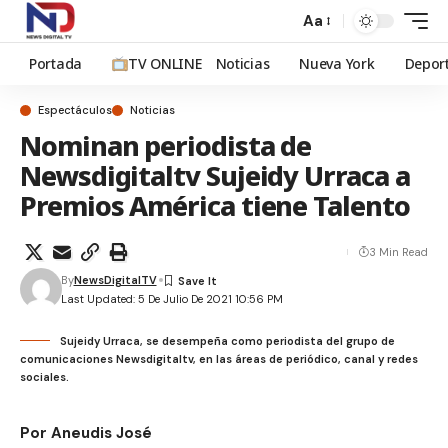
Aa
Portada
TV ONLINE
Noticias
Nueva York
Depor
Espectáculos
Noticias
Nominan periodista de
Newsdigitaltv Sujeidy Urraca a
Premios América tiene Talento
3 Min Read
By
NewsDigitalTV
Last Updated: 5 De Julio De 2021 10:56 PM
Sujeidy Urraca, se desempeña como periodista del grupo de
comunicaciones Newsdigitaltv, en las áreas de periódico, canal y redes
sociales.
Por Aneudis José