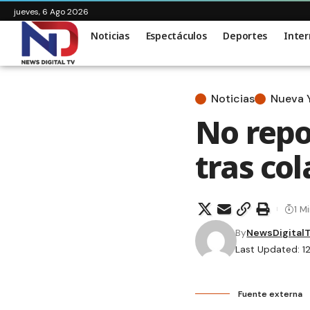
jueves, 6 Ago 2026
Noticias
Espectáculos
Deportes
Inter
Noticias
Nueva 
No repo
tras col
1 M
By
NewsDigital
Last Updated: 1
Fuente externa