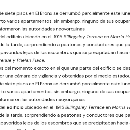
 de siete pisos en El Bronx se derrumbó parcialmente este lune
rto varios apartamentos, sin embargo, ninguno de sus ocupan
nformaron las autoridades neoyorquinas.
del edificio ubicado en el 1915
Billingsley Terrace
en
Morris H
 de la tarde, sorprendiendo a peatones y conductores que pa
spavoridos lejos de los escombros que se precipitaban hacia e
enue y Phelan Place.
s del momento exacto en el que una parte del edificio se de
r una cámara de vigilancia y obtenidas por el medio estado
 de siete pisos en El Bronx se derrumbó parcialmente este lune
rto varios apartamentos, sin embargo, ninguno de sus ocupan
nformaron las autoridades neoyorquinas.
del
edificio
ubicado en el 1915
Billingsley Terrace
en
Morris H
 de la tarde, sorprendiendo a peatones y conductores que pa
spavoridos lejos de los escombros que se precipitaban hacia e