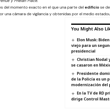
enue y Phelan Place.
es del momento exacto en el que una parte del
edificio
se de
r una cámara de vigilancia y obtenidas por el medio estado
You Might Also Li
Elon Musk: Biden
viejo para un segu
presidencial
Christian Nodal 
se casaron en Méxi
Presidente domi
de la Policía es un 
modernización del 
En la TV de RD p
dirige Control Mast