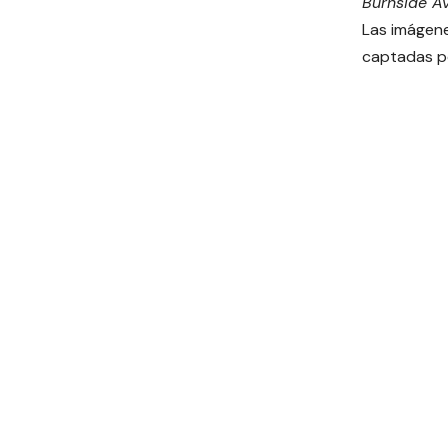
Burnside Av
Las imágen
captadas po