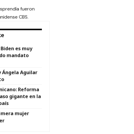
sprendía fueron
unidense CBS.
ke
 Biden es muy
ndo mandato
y Ángela Aguilar
co
nicano: Reforma
paso gigante en la
país
rimera mujer
er