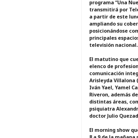
programa “Una Nu
transmitirá por Tele
a partir de este lun
ampliando su cober
posicionándose com
principales espacio
televisión nacional.
El matutino que cu
elenco de profesion
comunicación integ
Arisleyda Villalona
Iván Yael, Yamel Ca
Riveron, además de
distintas áreas, c
psiquiatra Alexandr
doctor Julio Quezad
El morning show que
8 a 9 de la mañana 