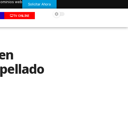
 dominios web
Solicitar Ahora
TV ONLINE
 en
opellado