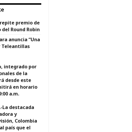
ke
 repite premio de
o del Round Robin
ara anuncia “Una
Teleantillas
o, integrado por
onales de la
rá desde este
mitirá en horario
9:00 a.m.
.-La destacada
adora y
visión, Colombia
al país que el