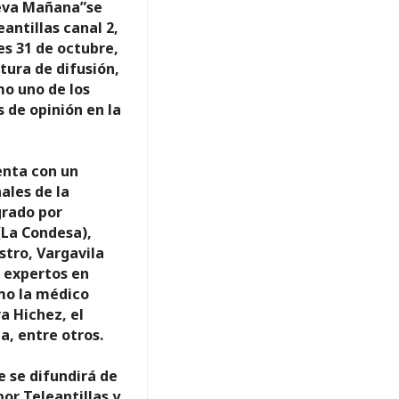
eva Mañana”se
antillas canal 2,
es 31 de octubre,
tura de difusión,
o uno de los
s de opinión en la
enta con un
ales de la
rado por
 (La Condesa),
stro, Vargavila
 expertos en
omo la médico
a Hichez, el
a, entre otros.
 se difundirá de
por Teleantillas y