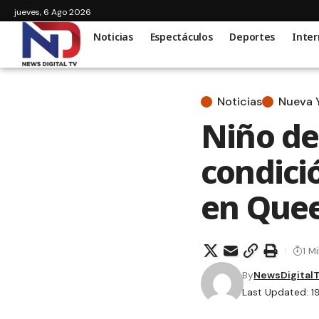
jueves, 6 Ago 2026
Noticias
Espectáculos
Deportes
Inter
Noticias
Nueva 
Niño de
condició
en Que
1 M
By
NewsDigital
Last Updated: 19