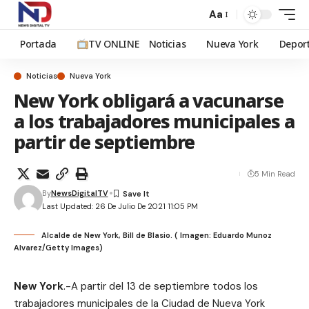
Aa
Portada
TV ONLINE
Noticias
Nueva York
Depor
Noticias
Nueva York
New York obligará a vacunarse
a los trabajadores municipales a
partir de septiembre
5 Min Read
By
NewsDigitalTV
Last Updated: 26 De Julio De 2021 11:05 PM
Alcalde de New York, Bill de Blasio. ( Imagen: Eduardo Munoz
Alvarez/Getty Images)
New York
.-A partir del 13 de septiembre todos los
trabajadores municipales de la Ciudad de Nueva York