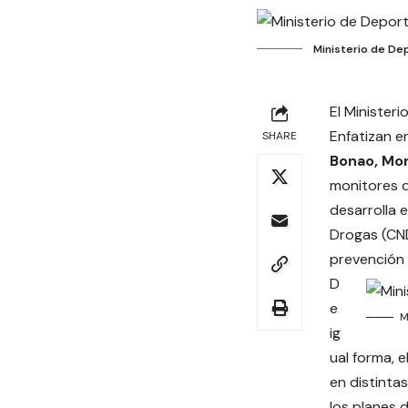
Ministerio de De
El Minister
Enfatizan e
SHARE
Bonao, Mo
monitores d
desarrolla 
Drogas (CND
prevención 
D
e
M
ig
ual forma, 
en distintas
los planes 