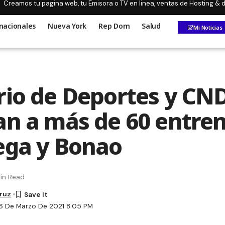
Creamos tu pagina web, tu Emisora o TV en linea, ventas de Hosting &
nacionales
Nueva York
Rep Dom
Salud
Mi Noticias
rio de Deportes y CN
an a más de 60 entre
ega y Bonao
in Read
Cruz
6 De Marzo De 2021 8:05 PM