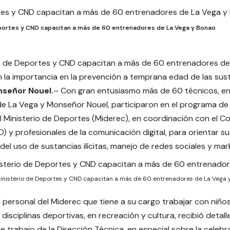
portes y CND capacitan a más de 60 entrenadores de La Vega y Bonao
io de Deportes y CND capacitan a más de 60 entrenadores de
n la importancia en la prevención a temprana edad de las sus
nseñor Nouel.
– Con gran entusiasmo más de 60 técnicos, e
e La Vega y Monseñor Nouel, participaron en el programa de
el Ministerio de Deportes (Miderec), en coordinación con el C
) y profesionales de la comunicación digital, para orientar s
del uso de sustancias ilícitas, manejo de redes sociales y mar
inisterio de Deportes y CND capacitan a más de 60 entrenadores de La Vega 
el personal del Miderec que tiene a su cargo trabajar con niño
 disciplinas deportivas, en recreación y cultura, recibió detall
de trabajo de la Dirección Técnica, en especial sobre la celeb