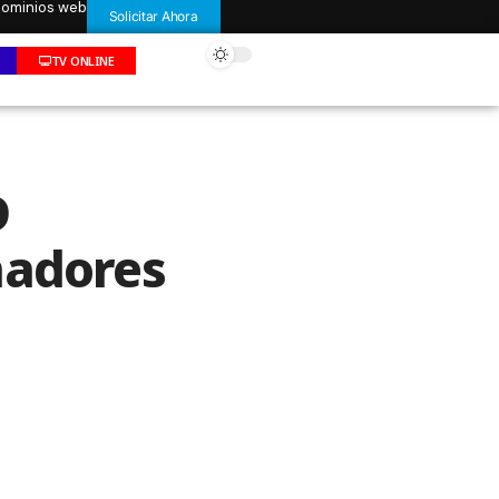
 dominios web
Solicitar Ahora
TV ONLINE
D
nadores