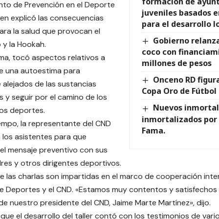
formación de ayun
to de Prevención en el Deporte
juveniles basados e
ien explicó las consecuencias
para el desarrollo l
ara la salud que provocan el
Gobierno relanza
 y la Hookah.
coco con financiam
rma, tocó aspectos relativos a
millones de pesos
e una autoestima para
Onceno RD figura
alejados de las sustancias
Copa Oro de Fútbol 
s y seguir por el camino de los
Nuevos inmortal
los deportes.
inmortalizados por 
empo, la representante del CND
Fama.
a los asistentes para que
el mensaje preventivo con sus
dres y otros dirigentes deportivos.
 las charlas son impartidas en el marco de cooperación interi
de Deportes y el CND. «Estamos muy contentos y satisfechos 
 de nuestro presidente del CND, Jaime Marte Martínez», dijo.
que el desarrollo del taller contó con los testimonios de var