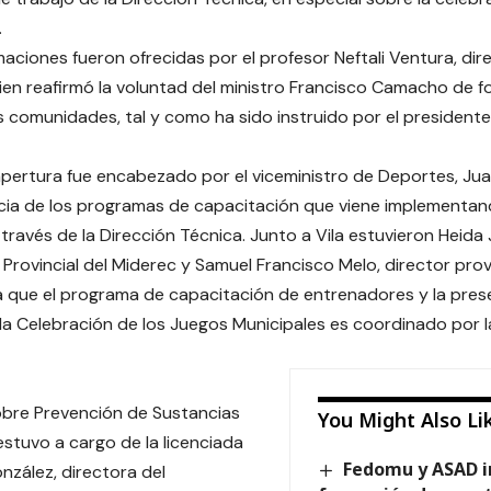
.
maciones fueron ofrecidas por el profesor Neftali Ventura, dir
ien reafirmó la voluntad del ministro Francisco Camacho de 
s comunidades, tal y como ha sido instruido por el presidente 
apertura fue encabezado por el viceministro de Deportes, Jua
cia de los programas de capacitación que viene implementand
ravés de la Dirección Técnica. Junto a Vila estuvieron Heida
 Provincial del
Miderec
y Samuel Francisco Melo, director provi
 que el programa de capacitación de entrenadores y la prese
la Celebración de los Juegos Municipales es coordinado por la
obre Prevención de Sustancias
You Might Also Li
estuvo a cargo de la licenciada
Fedomu y ASAD i
zález, directora del