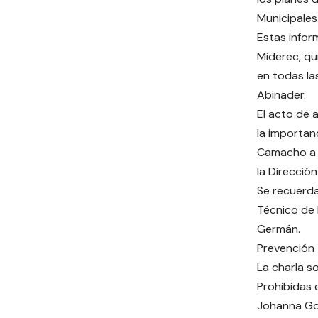
Municipales
Estas infor
Miderec, qu
en todas la
Abinader.
El acto de 
la importan
Camacho a t
la Dirección
Se recuerda
Técnico de 
Germán.
Prevención
La charla s
Prohibidas 
Johanna Gon