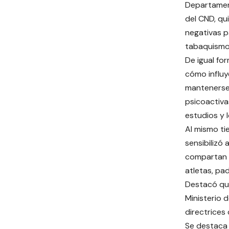
Departamen
del CND, qu
negativas p
tabaquismo
De igual fo
cómo influy
mantenerse 
psicoactiva
estudios y 
Al mismo ti
sensibilizó 
compartan 
atletas, pa
Destacó que
Ministerio 
directrices
Se destaca 