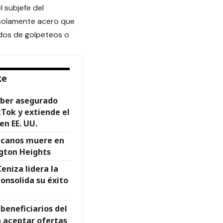
 subjefe del
 solamente acero que
dos de golpeteos o
ke
ber asegurado
Tok y extiende el
en EE. UU.
icanos muere en
gton Heights
eniza lidera la
consolida su éxito
 beneficiarios del
 aceptar ofertas