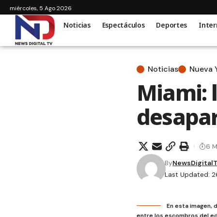
miércoles, 5 Ago 2026
Noticias
Espectáculos
Deportes
Inter
Noticias
Nueva 
Miami: 
desapar
6 M
By
NewsDigital
Last Updated: 2
En esta imagen, 
entre los escombros del edi