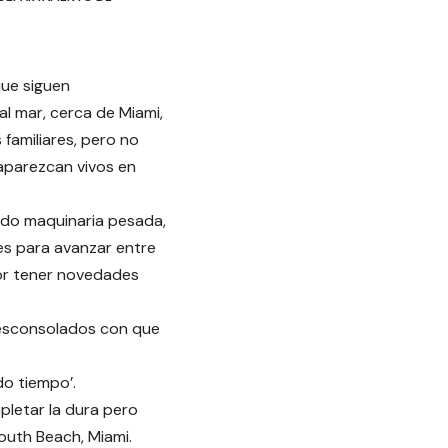
que siguen
l mar, cerca de Miami,
familiares, pero no
aparezcan vivos en
ndo maquinaria pesada,
es para avanzar entre
por tener novedades
 desconsolados con que
do tiempo’.
letar la dura pero
South Beach, Miami.