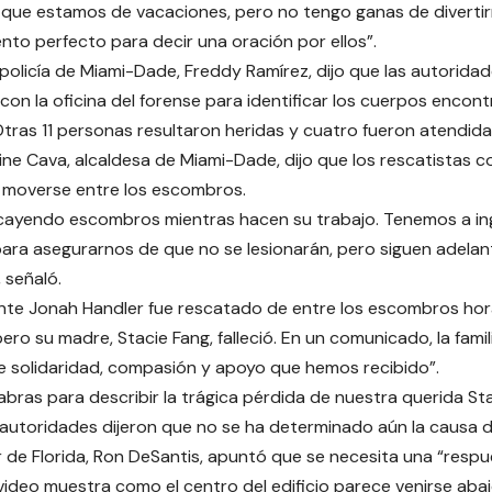
que estamos de vacaciones, pero no tengo ganas de divertir
nto perfecto para decir una oración por ellos”.
la policía de Miami-Dade, Freddy Ramírez, dijo que las autorid
con la oficina del forense para identificar los cuerpos encon
ras 11 personas resultaron heridas y cuatro fueron atendida
vine Cava, alcaldesa de Miami-Dade, dijo que los rescatistas co
 moverse entre los escombros.
cayendo escombros mientras hacen su trabajo. Tenemos a in
 para asegurarnos de que no se lesionarán, pero siguen adel
 señaló.
nte Jonah Handler fue rescatado de entre los escombros ho
ro su madre, Stacie Fang, falleció. En un comunicado, la famili
de solidaridad, compasión y apoyo que hemos recibido”.
abras para describir la trágica pérdida de nuestra querida Stac
autoridades dijeron que no se ha determinado aún la causa d
de Florida, Ron DeSantis, apuntó que se necesita una “respue
video muestra como el centro del edificio parece venirse abaj