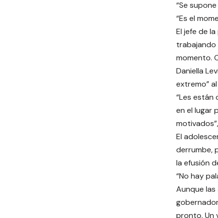
“Se supone 
“Es el mome
El jefe de 
trabajando 
momento. Ot
Daniella Le
extremo” al
“Les están 
en el lugar
motivados”,
El adolesce
derrumbe, pe
la efusión 
“No hay pal
Aunque las 
gobernador 
pronto. Un 