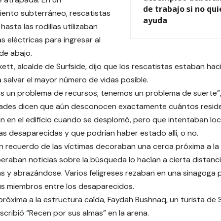
de trabajo si no qui
ento subterráneo, rescatistas
ayuda
hasta las rodillas utilizaban
s eléctricas para ingresar al
sde abajo.
kett, alcalde de Surfside, dijo que los rescatistas estaban ha
 salvar el mayor número de vidas posible.
 un problema de recursos; tenemos un problema de suerte”,
dades dicen que aún desconocen exactamente cuántos residen
 en el edificio cuando se desplomó, pero que intentaban loc
s desaparecidas y que podrían haber estado allí, o no.
en recuerdo de las víctimas decoraban una cerca próxima a la 
eraban noticias sobre la búsqueda lo hacían a cierta distanc
s y abrazándose. Varios feligreses rezaban en una sinagoga 
us miembros entre los desaparecidos.
próxima a la estructura caída, Faydah Bushnaq, un turista de Ste
escribió “Recen por sus almas” en la arena.