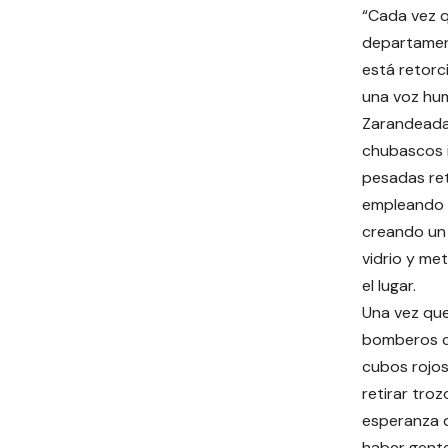
“Cada vez q
departamen
está retor
una voz hu
Zarandeadas
chubascos i
pesadas ret
empleando s
creando un
vidrio y me
el lugar.
Una vez que
bomberos c
cubos rojos
retirar tro
esperanza d
haber gente