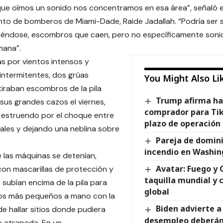
ue oímos un sonido nos concentramos en esa área”, señaló el
to de bomberos de Miami-Dade, Raide Jadallah. “Podría ser
ciéndose, escombros que caen, pero no específicamente soni
mana”.
 por vientos intensos y
ntermitentes, dos grúas
You Might Also Li
iraban escombros de la pila
Trump afirma ha
us grandes cazos el viernes,
comprador para Tik
 estruendo por el choque entre
plazo de operación 
tales y dejando una neblina sobre
Pareja de domin
incendio en Washin
 las máquinas se detenían,
Avatar: Fuego y C
on mascarillas de protección y
taquilla mundial y 
 subían encima de la pila para
global
zos más pequeños a mano con la
Biden advierte a
e hallar sitios donde pudiera
desempleo deberán
 atrapada. En un