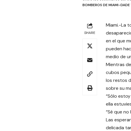
BOMBEROS DE MIAMI-DADE 
Miami.-La t
desaparecid
SHARE
en el que m
pueden hace
medio de u
Mientras de
cubos peque
los restos 
sobre su ma
“Sólo estoy
ella estuvies
“Sé que no 
Las esperan
delicada ta