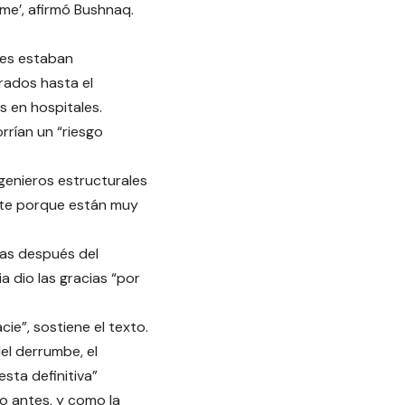
me’, afirmó Bushnaq.
ades estaban
trados hasta el
s en hospitales.
rrían un “riesgo
genieros estructurales
ante porque están muy
ras después del
a dio las gracias “por
ie”, sostiene el texto.
el derrumbe, el
sta definitiva”
o antes, y como la