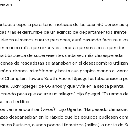
VÍA AP)
ortuosa espera para tener noticias de las casi 160 personas 
as tras el derrumbe de un edificio de departamentos frente a
urieron al menos cuatro personas, está pasando factura a los 
r mucho más que rezar y esperar a que sus seres queridos 
na búsqueda de supervivientes cada vez más desesperada.
cenas de rescatistas se afanaban en el desescombro utiliza
ños, drones, micrófonos y hasta sus propias manos el viern
del Champlain Towers South, Rachel Spiegel estaba ansiona 
dre, Judy Spiegel, de 66 años y que vivía en la sexta planta.
 orando para que ocurra un milagro’, dijo Spiegel. “Estamos
e en el edificio’.
los van a encontrar (vivos)”, dijo Ugarte. “Ha pasado demasia
zas descansaban en lo rápido que los equipos pudiesen comp
rea en Surfside, a unos pocos kilómetros (millas) la norte de 