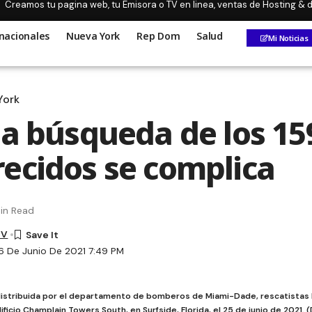
Creamos tu pagina web, tu Emisora o TV en linea, ventas de Hosting &
nacionales
Nueva York
Rep Dom
Salud
Mi Noticias
York
la búsqueda de los 15
ecidos se complica
in Read
TV
6 De Junio De 2021 7:49 PM
distribuida por el departamento de bomberos de Miami-Dade, rescatistas
ficio Champlain Towers South, en Surfside, Florida, el 25 de junio de 202