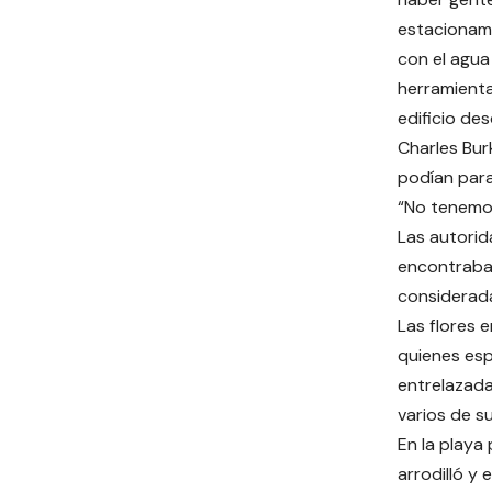
estacionami
con el agua 
herramienta
edificio de
Charles Bur
podían para
“No tenemos
Las autori
encontraban
considerada
Las flores 
quienes esp
entrelazada
varios de s
En la playa 
arrodilló y 