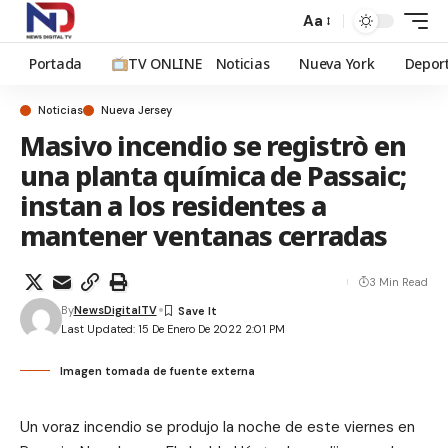
Aa
Portada
TV ONLINE
Noticias
Nueva York
Depor
Noticias
Nueva Jersey
Masivo incendio se registrò en
una planta química de Passaic;
instan a los residentes a
mantener ventanas cerradas
3 Min Read
By
NewsDigitalTV
Last Updated: 15 De Enero De 2022 2:01 PM
Imagen tomada de fuente externa
Un voraz incendio se produjo la noche de este viernes en